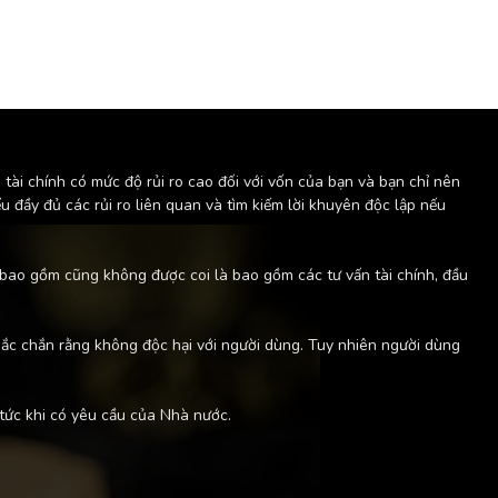
tài chính có mức độ rủi ro cao đối với vốn của bạn và bạn chỉ nên
ểu đầy đủ các rủi ro liên quan và tìm kiếm lời khuyên độc lập nếu
 bao gồm cũng không được coi là bao gồm các tư vấn tài chính, đầu
c chắn rằng không độc hại với người dùng. Tuy nhiên người dùng
tức khi có yêu cầu của Nhà nước.