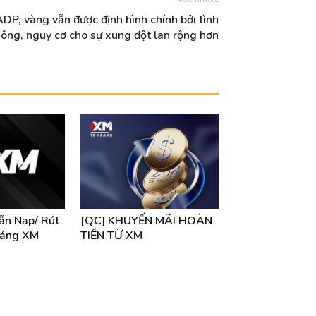
ADP, vàng vẫn được định hình chính bởi tình
Đông, nguy cơ cho sự xung đột lan rộng hơn
ẫn Nạp/ Rút
[QC] KHUYẾN MÃI HOÀN
 tảng XM
TIỀN TỪ XM