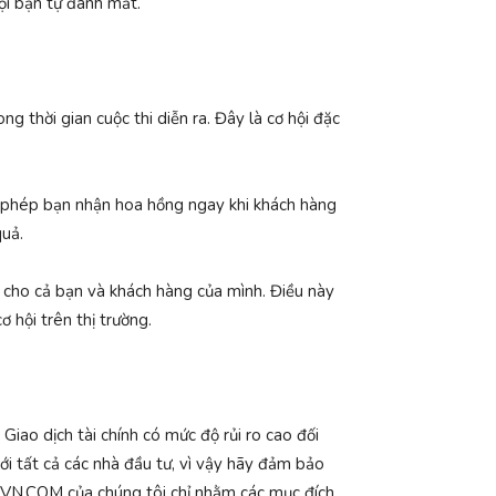
ội bạn tự đánh mất.
g thời gian cuộc thi diễn ra. Đây là cơ hội đặc
o phép bạn nhận hoa hồng ngay khi khách hàng
quả.
ơn cho cả bạn và khách hàng của mình. Điều này
 hội trên thị trường.
iao dịch tài chính có mức độ rủi ro cao đối
với tất cả các nhà đầu tư, vì vậy hãy đảm bảo
 CSGVN.COM của chúng tôi chỉ nhằm các mục đích