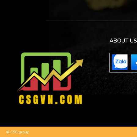
ABOUT US
© CSG group