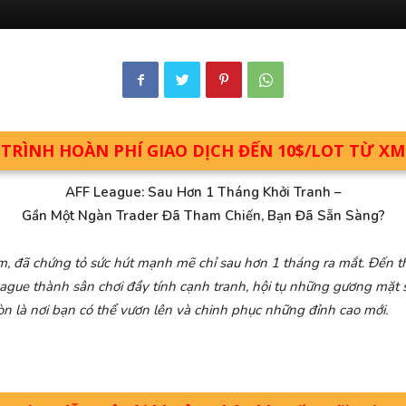
RÌNH HOÀN PHÍ GIAO DỊCH ĐẾN 10$/LOT TỪ X
AFF League: Sau Hơn 1 Tháng Khởi Tranh –
Gần Một Ngàn Trader Đã Tham Chiến, Bạn Đã Sẵn Sàng?
m, đã chứng tỏ sức hút mạnh mẽ chỉ sau hơn 1 tháng ra mắt. Đến t
ague thành sân chơi đầy tính cạnh tranh, hội tụ những gương mặt 
còn là nơi bạn có thể vươn lên và chinh phục những đỉnh cao mới.