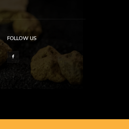
FOLLOW US