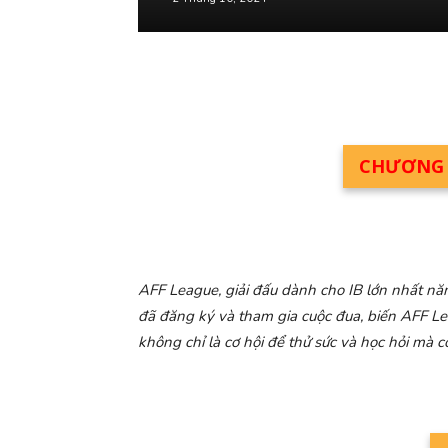
CHƯƠNG T
AFF League, giải đấu dành cho IB lớn nhất nă
đã đăng ký và tham gia cuộc đua, biến AFF Le
không chỉ là cơ hội để thử sức và học hỏi mà 