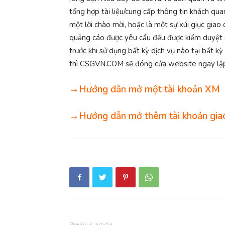
tổng hợp tài liệu/cung cấp thông tin khách qua
một lời chào mời, hoặc là một sự xúi giục gia
quảng cáo được yêu cầu đều được kiểm duyệt đ
trước khi sử dụng bất kỳ dịch vụ nào tại bất 
thì CSGVN.COM sẽ đóng cửa website ngay lập 
→Hướng dẫn mở một tài khoản XM
→Hướng dẫn mở thêm tài khoản giao
Previous article