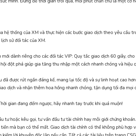
ức mình. Đừng để thời gian trôi qua, mỗi phút chần chừ là một cơ h
a hệ thống của XM và thực hiện các bước giao dịch theo yêu cầu tron
lịch sử đối tác của XM.
mới dành riêng cho các đối tác VIP: Quy tắc giao dịch 60 giây, ch
 hội đột phá giúp gia tăng thu nhập một cách nhanh chóng và hiệu 
hiểu đã được rút ngắn đáng kể, mang lại tốc độ và sự linh hoạt cao h
iao dịch và nhận thêm hoa hồng nhanh chóng, tận dụng tối đa mọi cơ
 Thời gian đang đếm ngược, hãy nhanh tay trước khi quá muộn!
 hoặc kêu gọi, tư vấn đầu tư tài chính hay môi giới chứng khoán. G
ố tiền mà bạn có thể mất. Giao dịch tài chính có thể không phù hợp 
ìm kiếm lời khuyên độc lập nếu cần. Tất cả các tài liệu trên trang