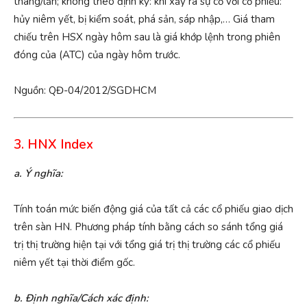
tháng/lần; không theo định kỳ: khi xảy ra sự cố với cổ phiếu:
hủy niêm yết, bị kiểm soát, phá sản, sáp nhập,… Giá tham
chiếu trên HSX ngày hôm sau là giá khớp lệnh trong phiên
đóng của (ATC) của ngày hôm trước.
Nguồn: QĐ-04/2012/SGDHCM
3. HNX Index
a. Ý nghĩa:
Tính toán mức biến động giá của tất cả các cổ phiếu giao dịch
trên sàn HN. Phương pháp tính bằng cách so sánh tổng giá
trị thị trường hiện tại với tổng giá trị thị trường các cổ phiếu
niêm yết tại thời điểm gốc.
b. Định nghĩa/Cách xác định: