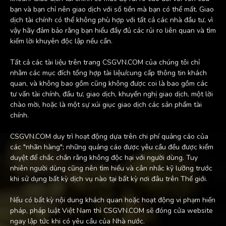
bạn và bạn chỉ nên giao dịch với số tiền mà bạn có thể mất. Giao
dịch tài chính có thể không phù hợp với tất cả các nhà đầu tư, vì
vậy hãy đảm bảo rằng bạn hiểu đầy đủ các rủi ro liên quan và tìm
kiếm lời khuyên độc lập nếu cần.
Tất cả các tài liệu trên trang CSGVN.COM của chúng tôi chỉ
nhằm các mục đích tổng hợp tài liệu/cung cấp thông tin khách
quan, và không bao gồm cũng không được coi là bao gồm các
tư vấn tài chính, đầu tư, giao dịch, khuyến nghị giao dịch, một lời
chào mời, hoặc là một sự xúi giục giao dịch các sản phẩm tài
chính.
CSGVN.COM duy trì hoạt động dựa trên chi phí quảng cáo của
các "nhãn hàng"; những quảng cáo được yêu cầu đều được kiểm
duyệt để chắc chắn rằng không độc hại với người dùng. Tuy
nhiên người dùng cũng nên tìm hiểu và cân nhắc kỹ lưỡng trước
khi sử dụng bất kỳ dịch vụ nào tại bất kỳ nơi đâu trên Thế giới.
Nếu có bất kỳ nội dung khách quan hoặc hoạt động vi phạm hiến
pháp, pháp luật Việt Nam thì CSGVN.COM sẽ đóng cửa website
ngay lập tức khi có yêu cầu của Nhà nước.