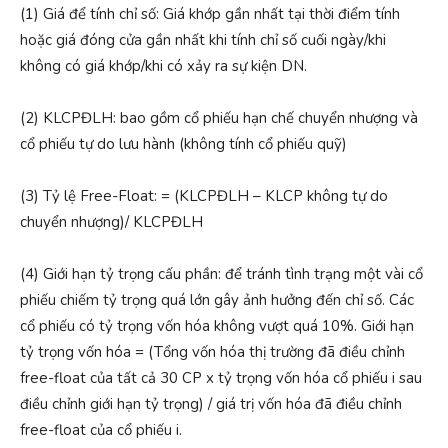
(1) Giá để tính chỉ số: Giá khớp gần nhất tại thời điểm tính
hoặc giá đóng cửa gần nhất khi tính chỉ số cuối ngày/khi
không có giá khớp/khi có xảy ra sự kiện DN.
(2) KLCPĐLH: bao gồm cổ phiếu hạn chế chuyển nhượng và
cổ phiếu tự do lưu hành (không tính cổ phiếu quỹ)
(3) Tỷ lệ Free-Float: = (KLCPĐLH – KLCP không tự do
chuyển nhượng)/ KLCPĐLH
(4) Giới hạn tỷ trọng cấu phần: để tránh tình trạng một vài cổ
phiếu chiếm tỷ trọng quá lớn gây ảnh hưởng đến chỉ số. Các
cổ phiếu có tỷ trọng vốn hóa không vượt quá 10%. Giới hạn
tỷ trọng vốn hóa = (Tổng vốn hóa thị trường đã điều chỉnh
free-float của tất cả 30 CP x tỷ trọng vốn hóa cổ phiếu i sau
điều chỉnh giới hạn tỷ trọng) / giá trị vốn hóa đã điều chỉnh
free-float của cổ phiếu i.