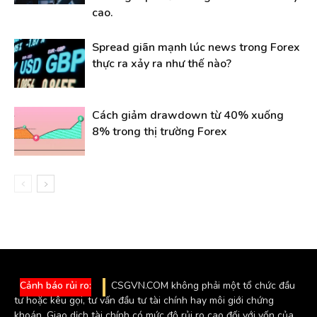
cao.
Spread giãn mạnh lúc news trong Forex
thực ra xảy ra như thế nào?
Cách giảm drawdown từ 40% xuống
8% trong thị trường Forex
Cảnh báo rủi ro:
CSGVN.COM không phải một tổ chức đầu
tư hoặc kêu gọi, tư vấn đầu tư tài chính hay môi giới chứng
khoán. Giao dịch tài chính có mức độ rủi ro cao đối với vốn của