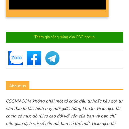
Tham gia cộng đồng của CSG group
About us
CSGVN.COM không phải một tổ chức đầu tư hoặc kêu gọi, tư
vấn đầu tư tài chính hay môi giới chứng khoán. Giao dịch tài
chính có mức độ rủi ro cao đối với vốn của bạn và bạn chỉ
nên giao dịch với số tiền mà bạn có thể mất. Giao dịch tài