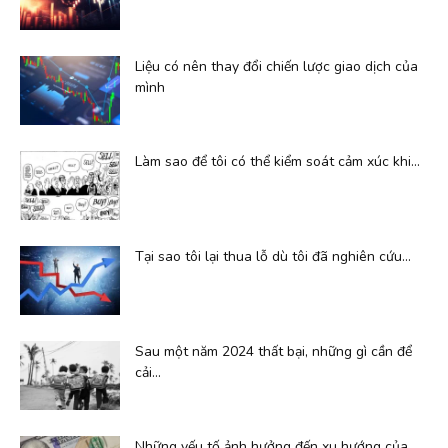
Liệu có nên thay đổi chiến lược giao dịch của
mình
Làm sao để tôi có thể kiểm soát cảm xúc khi...
Tại sao tôi lại thua lỗ dù tôi đã nghiên cứu...
Sau một năm 2024 thất bại, những gì cần để
cải...
Những yếu tố ảnh hưởng đến xu hướng của