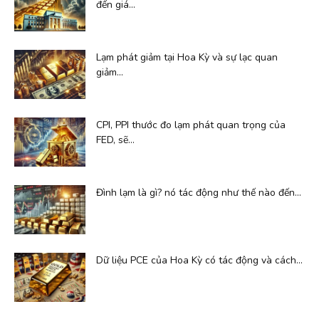
đến giá...
Lạm phát giảm tại Hoa Kỳ và sự lạc quan
giảm...
CPI, PPI thước đo lạm phát quan trọng của
FED, sẽ...
Đình lạm là gì? nó tác động như thế nào đến...
Dữ liệu PCE của Hoa Kỳ có tác động và cách...