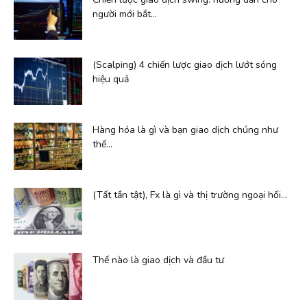
người mới bắt...
(Scalping) 4 chiến lược giao dịch lướt sóng
hiệu quả
Hàng hóa là gì và bạn giao dịch chúng như
thế...
(Tất tần tật), Fx là gì và thị trường ngoại hối...
Thế nào là giao dịch và đầu tư