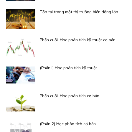
Tồn tại trong một thị trường biến động lớn
Phần cuối: Học phân tích kỹ thuật cơ bản
(Phần I) Học phân tích kỹ thuật
Phần cuối: Học phân tích cơ bản
(Phần 2) Học phân tích cơ bản