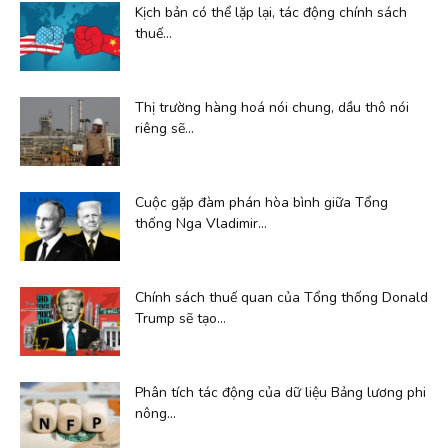
Kịch bản có thể lặp lại, tác động chính sách
thuế...
Thị trường hàng hoá nói chung, dầu thô nói
riêng sẽ...
Cuộc gặp đàm phán hòa bình giữa Tổng
thống Nga Vladimir...
Chính sách thuế quan của Tổng thống Donald
Trump sẽ tạo...
Phân tích tác động của dữ liệu Bảng lương phi
nông...