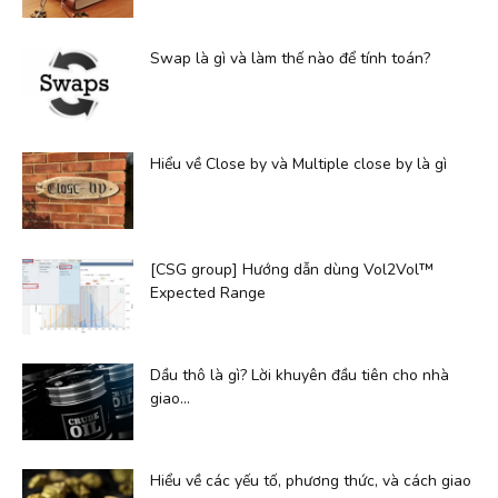
Swap là gì và làm thế nào để tính toán?
Hiểu về Close by và Multiple close by là gì
[CSG group] Hướng dẫn dùng Vol2Vol™
Expected Range
Dầu thô là gì? Lời khuyên đầu tiên cho nhà
giao...
Hiểu về các yếu tố, phương thức, và cách giao