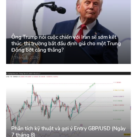
Ông Trump nói cuộc chiến với Iran sẽ sớm kết
thúc, thị trường bắt đầu định giá cho một Trung
Đông bớt căng thẳng?
7 Tháng 8, 2026
Phân tích kỹ thuật và gợi ý Entry GBP/USD (Ngày
7 tháng 8)