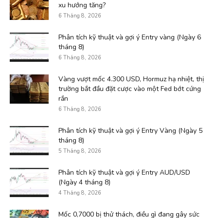
xu hướng tăng?
6 Tháng 8, 2026
Phân tích kỹ thuật và gợi ý Entry vàng (Ngày 6
tháng 8)
6 Tháng 8, 2026
Vàng vượt mốc 4.300 USD, Hormuz hạ nhiệt, thị
trường bắt đầu đặt cược vào một Fed bớt cứng
rắn
6 Tháng 8, 2026
Phân tích kỹ thuật và gợi ý Entry Vàng (Ngày 5
tháng 8)
5 Tháng 8, 2026
Phân tích kỹ thuật và gợi ý Entry AUD/USD
(Ngày 4 tháng 8)
4 Tháng 8, 2026
Mốc 0,7000 bị thử thách, điều gì đang gây sức