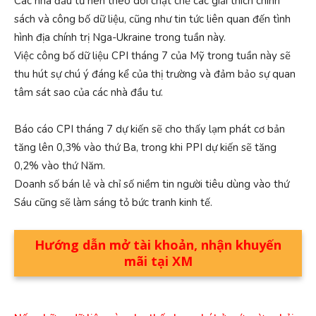
Các nhà đầu tư nên theo dõi chặt chẽ các giải thích chính
sách và công bố dữ liệu, cũng như tin tức liên quan đến tình
hình địa chính trị Nga-Ukraine trong tuần này.
Việc công bố dữ liệu CPI tháng 7 của Mỹ trong tuần này sẽ
thu hút sự chú ý đáng kể của thị trường và đảm bảo sự quan
tâm sát sao của các nhà đầu tư.
Báo cáo CPI tháng 7 dự kiến sẽ cho thấy lạm phát cơ bản
tăng lên 0,3% vào thứ Ba, trong khi PPI dự kiến sẽ tăng
0,2% vào thứ Năm.
Doanh số bán lẻ và chỉ số niềm tin người tiêu dùng vào thứ
Sáu cũng sẽ làm sáng tỏ bức tranh kinh tế.
Hướng dẫn mở tài khoản, nhận khuyến
mãi tại XM