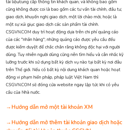
tài liệu/cung cấp thông tin khách quan, và không bao gồm
cũng không được coi là bao gồm các tư vấn tài chính, đầu tư,
giao dịch, khuyến nghị giao dịch, một lời chào mời, hoặc là
một sự xúi giục giao dịch các sản phẩm tài chính.
CSGVN.COM duy trì hoạt động dựa trên chi phí quảng cáo
của các "nhãn hàng"; những quảng cáo được yêu cầu đều
được kiểm duyệt để chắc chắn rằng không độc hại với người
dùng. Tuy nhiên người dùng cũng nên tìm hiểu và cân nhắc kỹ
lưỡng trước khi sử dụng bất kỳ dịch vụ nào tại bất kỳ nơi đâu
trên Thế giới. Nếu có bất kỳ nội dung khách quan hoặc hoạt
động vi phạm hiến pháp, pháp luật Việt Nam thì
CSGVN.COM sẽ đóng cửa website ngay lập tức khi có yêu
cầu của Nhà nước.
→Hướng dẫn mở một tài khoản XM
→Hướng dẫn mở thêm tài khoản giao dịch hoặc