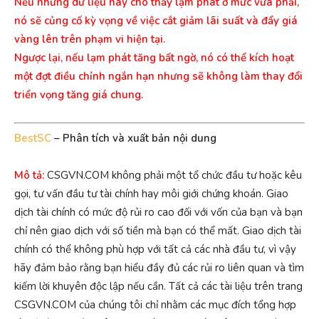
Nếu những dữ liệu này cho thấy lạm phát ở mức vừa phải,
nó sẽ củng cố kỳ vọng về việc cắt giảm lãi suất và đẩy giá
vàng lên trên phạm vi hiện tại.
Ngược lại, nếu lạm phát tăng bất ngờ, nó có thể kích hoạt
một đợt điều chỉnh ngắn hạn nhưng sẽ không làm thay đổi
triển vọng tăng giá chung.
BestSC
– Phân tích và xuất bản nội dung
Mô tả:
CSGVN.COM không phải một tổ chức đầu tư hoặc kêu
gọi, tư vấn đầu tư tài chính hay môi giới chứng khoán. Giao
dịch tài chính có mức độ rủi ro cao đối với vốn của bạn và bạn
chỉ nên giao dịch với số tiền mà bạn có thể mất. Giao dịch tài
chính có thể không phù hợp với tất cả các nhà đầu tư, vì vậy
hãy đảm bảo rằng bạn hiểu đầy đủ các rủi ro liên quan và tìm
kiếm lời khuyên độc lập nếu cần. Tất cả các tài liệu trên trang
CSGVN.COM của chúng tôi chỉ nhằm các mục đích tổng hợp