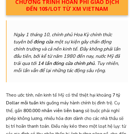
CHƯƠNG TRÌNH HOÀN PHÍ GIAO DỊCH
ĐẾN 10$/LOT TỪ XM VIETNAM
Ngày 1 tháng 10, chính phủ Hoa Kỳ chính thức
tuyên bố
đóng cửa
một sự kiện gây chấn động
chính trường và cả nền kinh tế. Đây không phải lần
đầu tiên, bởi kể từ năm 1980 đến nay, nước Mỹ đã
trải qua tới
14 lần đóng cửa chính phủ
. Tuy nhiên,
mỗi lần vẫn để lại những tác động sâu rộng.
Theo ước tính, nền kinh tế Mỹ có thể thiệt hại khoảng
7 tỷ
Dollar mỗi tuần
khi guồng máy hành chính bị đình trệ. Cụ
thể, gần
800.000 nhân viên liên bang
sẽ buộc phải nghỉ
phép không lương, nhiều hóa đơn dành cho các nhà thầu sẽ
bị trì hoãn thanh toán. Điều này kéo theo một loạt hệ lụy: từ