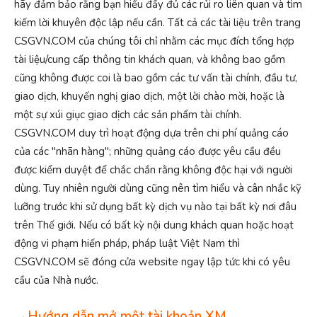
hãy đảm bảo rằng bạn hiểu đầy đủ các rủi ro liên quan và tìm
kiếm lời khuyên độc lập nếu cần. Tất cả các tài liệu trên trang
CSGVN.COM của chúng tôi chỉ nhằm các mục đích tổng hợp
tài liệu/cung cấp thông tin khách quan, và không bao gồm
cũng không được coi là bao gồm các tư vấn tài chính, đầu tư,
giao dịch, khuyến nghị giao dịch, một lời chào mời, hoặc là
một sự xúi giục giao dịch các sản phẩm tài chính.
CSGVN.COM duy trì hoạt động dựa trên chi phí quảng cáo
của các "nhãn hàng"; những quảng cáo được yêu cầu đều
được kiểm duyệt để chắc chắn rằng không độc hại với người
dùng. Tuy nhiên người dùng cũng nên tìm hiểu và cân nhắc kỹ
lưỡng trước khi sử dụng bất kỳ dịch vụ nào tại bất kỳ nơi đâu
trên Thế giới. Nếu có bất kỳ nội dung khách quan hoặc hoạt
động vi phạm hiến pháp, pháp luật Việt Nam thì
CSGVN.COM sẽ đóng cửa website ngay lập tức khi có yêu
cầu của Nhà nước.
→Hướng dẫn mở một tài khoản XM