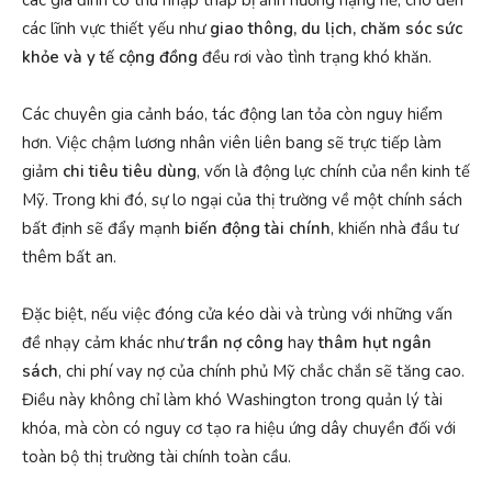
các gia đình có thu nhập thấp bị ảnh hưởng nặng nề, cho đến
các lĩnh vực thiết yếu như
giao thông, du lịch, chăm sóc sức
khỏe và y tế cộng đồng
đều rơi vào tình trạng khó khăn.
Các chuyên gia cảnh báo, tác động lan tỏa còn nguy hiểm
hơn. Việc chậm lương nhân viên liên bang sẽ trực tiếp làm
giảm
chi tiêu tiêu dùng
, vốn là động lực chính của nền kinh tế
Mỹ. Trong khi đó, sự lo ngại của thị trường về một chính sách
bất định sẽ đẩy mạnh
biến động tài chính
, khiến nhà đầu tư
thêm bất an.
Đặc biệt, nếu việc đóng cửa kéo dài và trùng với những vấn
đề nhạy cảm khác như
trần nợ công
hay
thâm hụt ngân
sách
, chi phí vay nợ của chính phủ Mỹ chắc chắn sẽ tăng cao.
Điều này không chỉ làm khó Washington trong quản lý tài
khóa, mà còn có nguy cơ tạo ra hiệu ứng dây chuyền đối với
toàn bộ thị trường tài chính toàn cầu.