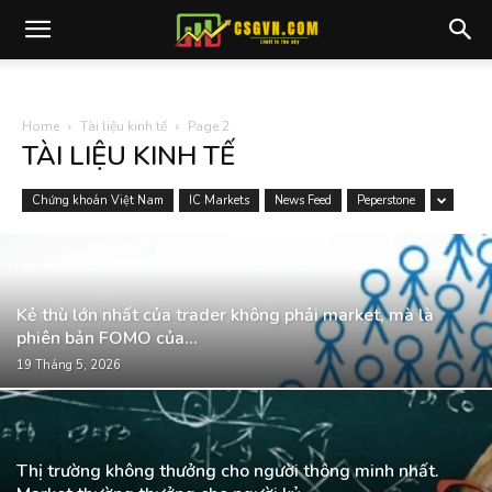
Home
Tài liệu kinh tế
Page 2
TÀI LIỆU KINH TẾ
Chứng khoán Việt Nam
IC Markets
News Feed
Peperstone
Kẻ thù lớn nhất của trader không phải market, mà là
phiên bản FOMO của...
19 Tháng 5, 2026
Thị trường không thưởng cho người thông minh nhất.