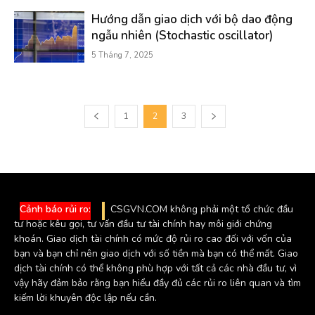
Hướng dẫn giao dịch với bộ dao động
ngẫu nhiên (Stochastic oscillator)
5 Tháng 7, 2025
1
2
3
Cảnh báo rủi ro:
CSGVN.COM không phải một tổ chức đầu
tư hoặc kêu gọi, tư vấn đầu tư tài chính hay môi giới chứng
khoán. Giao dịch tài chính có mức độ rủi ro cao đối với vốn của
bạn và bạn chỉ nên giao dịch với số tiền mà bạn có thể mất. Giao
dịch tài chính có thể không phù hợp với tất cả các nhà đầu tư, vì
vậy hãy đảm bảo rằng bạn hiểu đầy đủ các rủi ro liên quan và tìm
kiếm lời khuyên độc lập nếu cần.