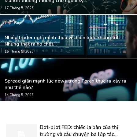
Market thường thưởng cho người kỷ...
17 Tháng 5, 2026
Nhiều trader nghĩ mình thua vì chiến lược không tốt.
Nhưng thật ra họ chết...
16 Tháng 5, 2026
Spread giãn mạnh lúc news trong Forex thực ra xảy ra
như thế nào?
14 Tháng 5, 2026
Dot-plot FED: chiếc la bàn của thị
trường và câu chuyện ba lớp tác...