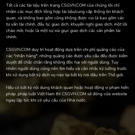
Tất cả các tài liệu trên trang CSGVN.COM của chúng tôi chỉ
nhằm các mục đích tổng hợp tài liệu/cung cấp thông tin khách
quan, và không bao gồm cũng không được coi là bao gồm các
tư vấn tài chính, đầu tư, giao dịch, khuyến nghị giao dịch, một lời
chào mời, hoặc là một sự xúi giục giao dịch các sản phẩm tài
chính.
CSGVN.COM duy trì hoạt động dựa trên chi phí quảng cáo của
các "nhãn hàng"; những quảng cáo được yêu cầu đều được kiểm
duyệt để chắc chắn rằng không độc hại với người dùng. Tuy
nhiên người dùng cũng nên tìm hiểu và cân nhắc kỹ lưỡng trước
khi sử dụng bất kỳ dịch vụ nào tại bất kỳ nơi đâu trên Thế giới.
Nếu có bất kỳ nội dung khách quan hoặc hoạt động vi phạm hiến
pháp, pháp luật Việt Nam thì CSGVN.COM sẽ đóng cửa website
ngay lập tức khi có yêu cầu của Nhà nước.