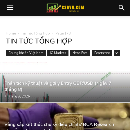
Home
Tin Tức Tổng Hợp
Page 178
TIN TỨC TỔNG HỢP
Chứng khoán Việt Nam
IC Markets
News Feed
Peperstone
Phân tích kỹ thuật và gợi ý Entry GBP/USD (Ngày 7
tháng 8)
7 Tháng 8, 2026
Vàng sắp kết thúc chu kỳ điều chỉnh? BCA Research