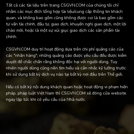
Tất cả các tài liệu trên trang CSGVN.COM của chúng tôi chỉ
nhằm các mục đích tổng hợp tài liệu/cung cấp thông tin khách
quan, và không bao gồm cũng không được coi là bao gồm các
tư vấn tài chính, đầu tư, giao dịch, khuyến nghị giao dịch, một lời
chào mời, hoặc là một sự xúi giục giao dịch các sản phẩm tài
chính.
CSGVN.COM duy trì hoạt động dựa trên chi phí quảng cáo của
các "nhãn hàng"; những quảng cáo được yêu cầu đều được kiểm
duyệt để chắc chắn rằng không độc hại với người dùng. Tuy
nhiên người dùng cũng nên tìm hiểu và cân nhắc kỹ lưỡng trước
khi sử dụng bất kỳ dịch vụ nào tại bất kỳ nơi đâu trên Thế giới.
Nếu có bất kỳ nội dung khách quan hoặc hoạt động vi phạm hiến
pháp, pháp luật Việt Nam thì CSGVN.COM sẽ đóng cửa website
ngay lập tức khi có yêu cầu của Nhà nước.