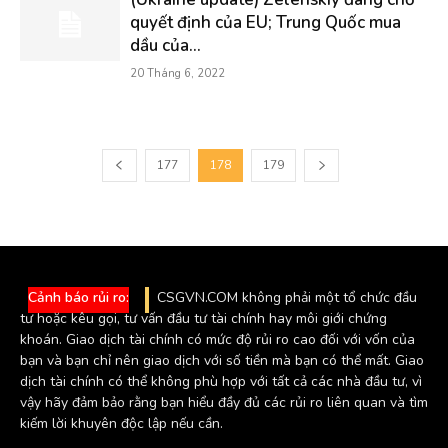
quyết định của EU; Trung Quốc mua
dầu của...
20 Tháng 6, 2022
177
178
179
Cảnh báo rủi ro:
CSGVN.COM không phải một tổ chức đầu
tư hoặc kêu gọi, tư vấn đầu tư tài chính hay môi giới chứng
khoán. Giao dịch tài chính có mức độ rủi ro cao đối với vốn của
bạn và bạn chỉ nên giao dịch với số tiền mà bạn có thể mất. Giao
dịch tài chính có thể không phù hợp với tất cả các nhà đầu tư, vì
vậy hãy đảm bảo rằng bạn hiểu đầy đủ các rủi ro liên quan và tìm
kiếm lời khuyên độc lập nếu cần.