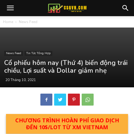
Home
News Feed
News Feed
Tin Tức Tổng Hợp
Cổ phiếu hôm nay (Thứ 4) biến động trái
chiều, Lợi suất và Dollar giảm nhẹ
20 Tháng 10, 2021
CHƯƠNG TRÌNH HOÀN PHÍ GIAO DỊCH
ĐẾN 10$/LOT TỪ XM VIETNAM