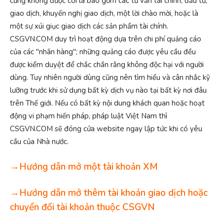
cũng không được coi là bao gồm các tư vấn tài chính, đầu tư,
giao dịch, khuyến nghị giao dịch, một lời chào mời, hoặc là
một sự xúi giục giao dịch các sản phẩm tài chính.
CSGVN.COM duy trì hoạt động dựa trên chi phí quảng cáo
của các "nhãn hàng"; những quảng cáo được yêu cầu đều
được kiểm duyệt để chắc chắn rằng không độc hại với người
dùng. Tuy nhiên người dùng cũng nên tìm hiểu và cân nhắc kỹ
lưỡng trước khi sử dụng bất kỳ dịch vụ nào tại bất kỳ nơi đâu
trên Thế giới. Nếu có bất kỳ nội dung khách quan hoặc hoạt
động vi phạm hiến pháp, pháp luật Việt Nam thì
CSGVN.COM sẽ đóng cửa website ngay lập tức khi có yêu
cầu của Nhà nước.
→Hướng dẫn mở một tài khoản XM
→Hướng dẫn mở thêm tài khoản giao dịch hoặc
chuyển đổi tài khoản thuộc CSGVN