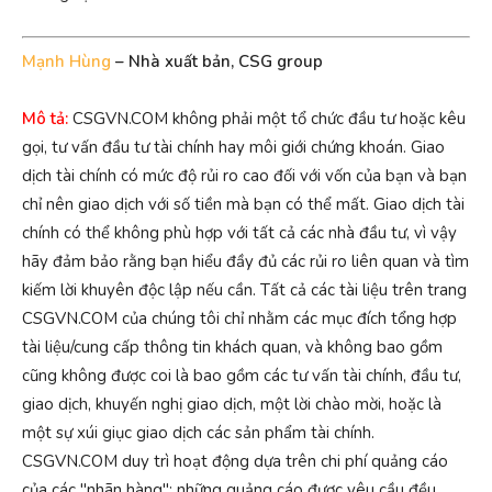
Mạnh Hùng
– Nhà xuất bản, CSG group
Mô tả:
CSGVN.COM không phải một tổ chức đầu tư hoặc kêu
gọi, tư vấn đầu tư tài chính hay môi giới chứng khoán. Giao
dịch tài chính có mức độ rủi ro cao đối với vốn của bạn và bạn
chỉ nên giao dịch với số tiền mà bạn có thể mất. Giao dịch tài
chính có thể không phù hợp với tất cả các nhà đầu tư, vì vậy
hãy đảm bảo rằng bạn hiểu đầy đủ các rủi ro liên quan và tìm
kiếm lời khuyên độc lập nếu cần. Tất cả các tài liệu trên trang
CSGVN.COM của chúng tôi chỉ nhằm các mục đích tổng hợp
tài liệu/cung cấp thông tin khách quan, và không bao gồm
cũng không được coi là bao gồm các tư vấn tài chính, đầu tư,
giao dịch, khuyến nghị giao dịch, một lời chào mời, hoặc là
một sự xúi giục giao dịch các sản phẩm tài chính.
CSGVN.COM duy trì hoạt động dựa trên chi phí quảng cáo
của các "nhãn hàng"; những quảng cáo được yêu cầu đều