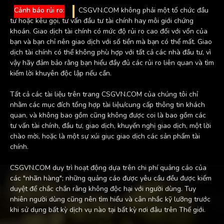
Cảnh báo rủi ro:
CSGVN.COM không phải một tổ chức đầu
tư hoặc kêu gọi, tư vấn đầu tư tài chính hay môi giới chứng
khoán. Giao dịch tài chính có mức độ rủi ro cao đối với vốn của
bạn và bạn chỉ nên giao dịch với số tiền mà bạn có thể mất. Giao
dịch tài chính có thể không phù hợp với tất cả các nhà đầu tư, vì
vậy hãy đảm bảo rằng bạn hiểu đầy đủ các rủi ro liên quan và tìm
kiếm lời khuyên độc lập nếu cần.
Tất cả các tài liệu trên trang CSGVN.COM của chúng tôi chỉ
nhằm các mục đích tổng hợp tài liệu/cung cấp thông tin khách
quan, và không bao gồm cũng không được coi là bao gồm các
tư vấn tài chính, đầu tư, giao dịch, khuyến nghị giao dịch, một lời
chào mời, hoặc là một sự xúi giục giao dịch các sản phẩm tài
chính.
CSGVN.COM duy trì hoạt động dựa trên chi phí quảng cáo của
các "nhãn hàng"; những quảng cáo được yêu cầu đều được kiểm
duyệt để chắc chắn rằng không độc hại với người dùng. Tuy
nhiên người dùng cũng nên tìm hiểu và cân nhắc kỹ lưỡng trước
khi sử dụng bất kỳ dịch vụ nào tại bất kỳ nơi đâu trên Thế giới.