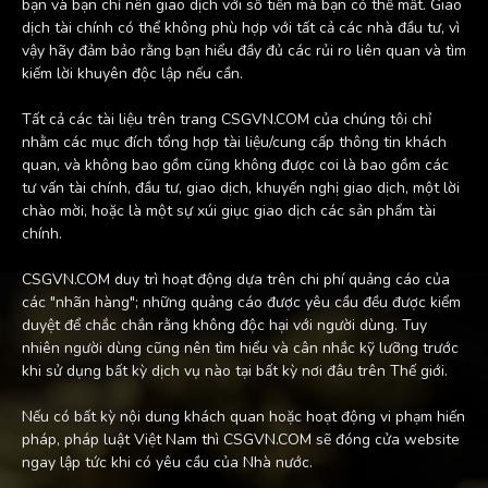
bạn và bạn chỉ nên giao dịch với số tiền mà bạn có thể mất. Giao
dịch tài chính có thể không phù hợp với tất cả các nhà đầu tư, vì
vậy hãy đảm bảo rằng bạn hiểu đầy đủ các rủi ro liên quan và tìm
kiếm lời khuyên độc lập nếu cần.
Tất cả các tài liệu trên trang CSGVN.COM của chúng tôi chỉ
nhằm các mục đích tổng hợp tài liệu/cung cấp thông tin khách
quan, và không bao gồm cũng không được coi là bao gồm các
tư vấn tài chính, đầu tư, giao dịch, khuyến nghị giao dịch, một lời
chào mời, hoặc là một sự xúi giục giao dịch các sản phẩm tài
chính.
CSGVN.COM duy trì hoạt động dựa trên chi phí quảng cáo của
các "nhãn hàng"; những quảng cáo được yêu cầu đều được kiểm
duyệt để chắc chắn rằng không độc hại với người dùng. Tuy
nhiên người dùng cũng nên tìm hiểu và cân nhắc kỹ lưỡng trước
khi sử dụng bất kỳ dịch vụ nào tại bất kỳ nơi đâu trên Thế giới.
Nếu có bất kỳ nội dung khách quan hoặc hoạt động vi phạm hiến
pháp, pháp luật Việt Nam thì CSGVN.COM sẽ đóng cửa website
ngay lập tức khi có yêu cầu của Nhà nước.