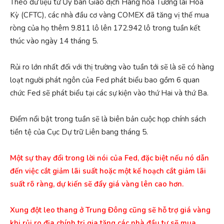
Theo dữ liệu từ Ủy ban Giao dịch Hàng hóa Tương lai Hoa
Kỳ (CFTC), các nhà đầu cơ vàng COMEX đã tăng vị thế mua
ròng của họ thêm 9.811 lô lên 172.942 lô trong tuần kết
thúc vào ngày 14 tháng 5.
Rủi ro lớn nhất đối với thị trường vào tuần tới sẽ là sẽ có hàng
loạt người phát ngôn của Fed phát biểu bao gồm 6 quan
chức Fed sẽ phát biểu tại các sự kiện vào thứ Hai và thứ Ba.
Điểm nổi bật trong tuần sẽ là biên bản cuộc họp chính sách
tiền tệ của Cục Dự trữ Liên bang tháng 5.
Một sự thay đổi trong lời nói của Fed, đặc biệt nếu nó dẫn
đến việc cắt giảm lãi suất hoặc một kế hoạch cắt giảm lãi
suất rõ ràng, dự kiến ​​sẽ đẩy giá vàng lên cao hơn.
Xung đột leo thang ở Trung Đông cũng sẽ hỗ trợ giá vàng
khi rủi ro địa chính trị gia tăng các nhà đầu tư sẽ mua