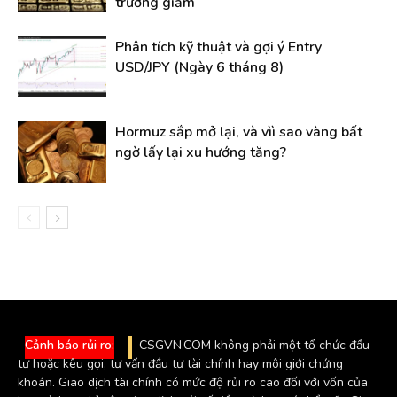
trường giảm
Phân tích kỹ thuật và gợi ý Entry
USD/JPY (Ngày 6 tháng 8)
Hormuz sắp mở lại, và vìì sao vàng bất
ngờ lấy lại xu hướng tăng?
Cảnh báo rủi ro:
CSGVN.COM không phải một tổ chức đầu
tư hoặc kêu gọi, tư vấn đầu tư tài chính hay môi giới chứng
khoán. Giao dịch tài chính có mức độ rủi ro cao đối với vốn của