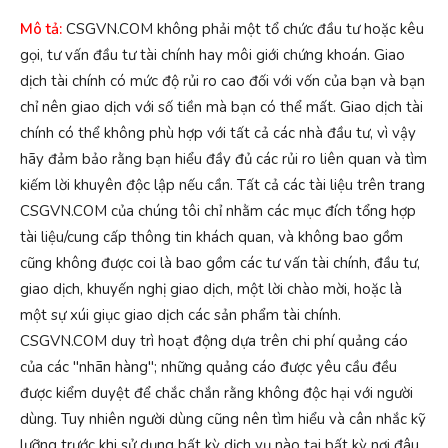
Mô tả:
CSGVN.COM không phải một tổ chức đầu tư hoặc kêu
gọi, tư vấn đầu tư tài chính hay môi giới chứng khoán. Giao
dịch tài chính có mức độ rủi ro cao đối với vốn của bạn và bạn
chỉ nên giao dịch với số tiền mà bạn có thể mất. Giao dịch tài
chính có thể không phù hợp với tất cả các nhà đầu tư, vì vậy
hãy đảm bảo rằng bạn hiểu đầy đủ các rủi ro liên quan và tìm
kiếm lời khuyên độc lập nếu cần. Tất cả các tài liệu trên trang
CSGVN.COM của chúng tôi chỉ nhằm các mục đích tổng hợp
tài liệu/cung cấp thông tin khách quan, và không bao gồm
cũng không được coi là bao gồm các tư vấn tài chính, đầu tư,
giao dịch, khuyến nghị giao dịch, một lời chào mời, hoặc là
một sự xúi giục giao dịch các sản phẩm tài chính.
CSGVN.COM duy trì hoạt động dựa trên chi phí quảng cáo
của các "nhãn hàng"; những quảng cáo được yêu cầu đều
được kiểm duyệt để chắc chắn rằng không độc hại với người
dùng. Tuy nhiên người dùng cũng nên tìm hiểu và cân nhắc kỹ
lưỡng trước khi sử dụng bất kỳ dịch vụ nào tại bất kỳ nơi đâu