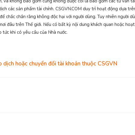
n, và không bao gồm cũng không được coi là bao gồm các tư vấn tài c
o dịch các sản phẩm tài chính. CSGVN.COM duy trì hoạt động dựa trê
ể chắc chắn rằng không độc hại với người dùng. Tuy nhiên người dù
kỳ nơi đâu trên Thế giới. Nếu có bất kỳ nội dung khách quan hoặc ho
tức khi có yêu cầu của Nhà nước.
 dịch hoặc chuyển đổi tài khoản thuộc CSGVN