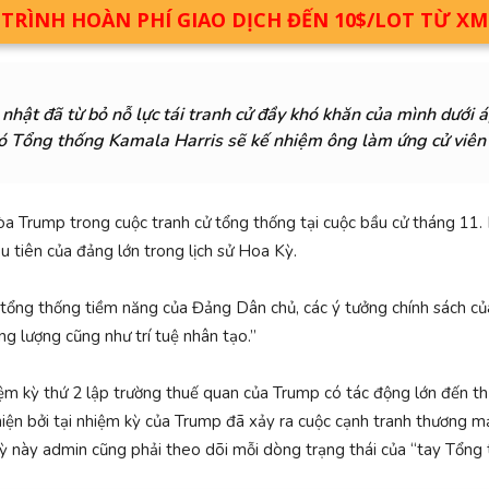
RÌNH HOÀN PHÍ GIAO DỊCH ĐẾN 10$/LOT TỪ X
ật đã từ bỏ nỗ lực tái tranh cử đầy khó khăn của mình dưới á
ó Tổng thống Kamala Harris sẽ kế nhiệm ông làm ứng cử viên
a Trump trong cuộc tranh cử tổng thống tại cuộc bầu cử tháng 11. Nế
u tiên của đảng lớn trong lịch sử Hoa Kỳ.
n tổng thống tiềm năng của Đảng Dân chủ, các ý tưởng chính sách c
ng lượng cũng như trí tuệ nhân tạo.”
 kỳ thứ 2 lập trường thuế quan của Trump có tác động lớn đến th
iện bởi tại nhiệm kỳ của Trump đã xảy ra cuộc cạnh tranh thương mạ
i kỳ này admin cũng phải theo dõi mỗi dòng trạng thái của “tay Tổng 