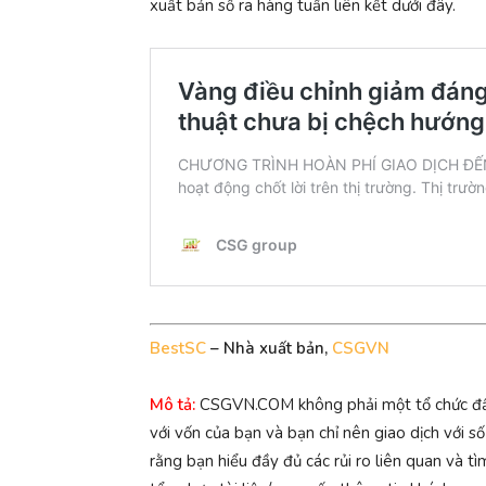
xuất bản số ra hàng tuần liên kết dưới đây.
BestSC
– Nhà xuất bản,
CSGVN
Mô tả:
CSGVN.COM không phải một tổ chức đầu tư
với vốn của bạn và bạn chỉ nên giao dịch với s
rằng bạn hiểu đầy đủ các rủi ro liên quan và t