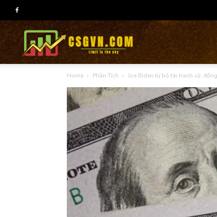
CSG
Home
Phân Tích
Joe Biden từ bỏ tái tranh cử, đồng
group