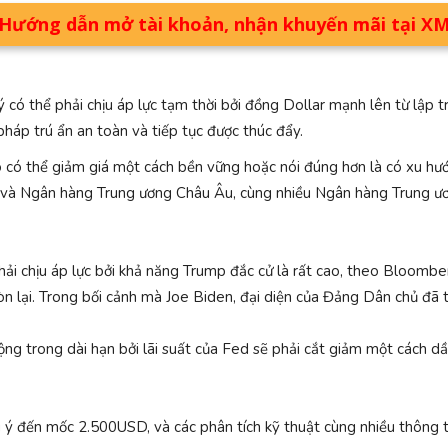
Hướng dẫn mở tài khoản, nhận khuyến mãi tại X
ý có thể phải chịu áp lực tạm thời bởi đồng Dollar mạnh lên từ lập
pháp trú ẩn an toàn và tiếp tục được thúc đẩy.
ó có thể giảm giá một cách bền vững hoặc nói đúng hơn là có xu hư
và Ngân hàng Trung ương Châu Âu, cùng nhiều Ngân hàng Trung ươn
hải chịu áp lực bởi khả năng Trump đắc cử là rất cao, theo Bloomber
òn lại. Trong bối cảnh mà Joe Biden, đại diện của Đảng Dân chủ đã t
ộng trong dài hạn bởi lãi suất của Fed sẽ phải cắt giảm một cách dần
ú ý đến mốc 2.500USD, và các phân tích kỹ thuật cùng nhiều thông t