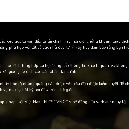
kêu gọi, tư vấn đầu tư tài chính hay môi giới chứng khoán. Giao dịch 
không phù hợp với tất cả các nhà đầu tư, vì vậy hãy đảm bảo rằng bạn hi
ác mục đích tổng hợp tài liệu/cung cấp thông tin khách quan, và không
ự xúi giục giao dịch các sản phẩm tài chính.
nhãn hàng"; những quảng cáo được yêu cầu đều được kiểm duyệt để chắ
 vụ nào tại bất kỳ nơi đâu trên Thế giới.
háp, pháp luật Việt Nam thì CSGVN.COM sẽ đóng cửa website ngay lập 