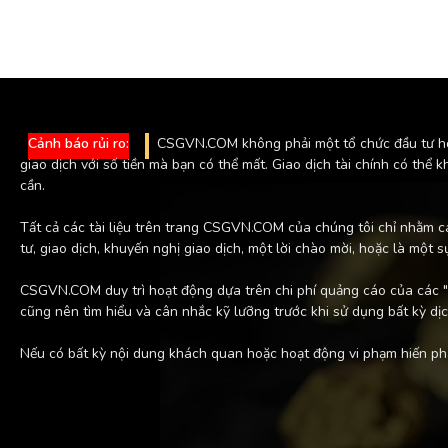
Cảnh báo rủi ro:
CSGVN.COM không phải một tổ chức đầu tư hoặc 
giao dịch với số tiền mà bạn có thể mất. Giao dịch tài chính có thể 
cần.
Tất cả các tài liệu trên trang CSGVN.COM của chúng tôi chỉ nhằm c
tư, giao dịch, khuyến nghị giao dịch, một lời chào mời, hoặc là một s
CSGVN.COM duy trì hoạt động dựa trên chi phí quảng cáo của các "
cũng nên tìm hiểu và cân nhắc kỹ lưỡng trước khi sử dụng bất kỳ dịch
Nếu có bất kỳ nội dung khách quan hoặc hoạt động vi phạm hiến p