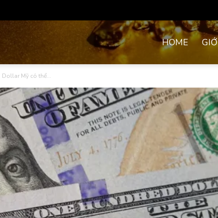
HOME
GIỚ
 Dollar Mỹ có thể...