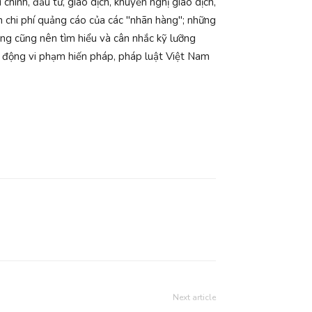
hính, đầu tư, giao dịch, khuyến nghị giao dịch,
n chi phí quảng cáo của các "nhãn hàng"; những
ng cũng nên tìm hiểu và cân nhắc kỹ lưỡng
ạt động vi phạm hiến pháp, pháp luật Việt Nam
Next article