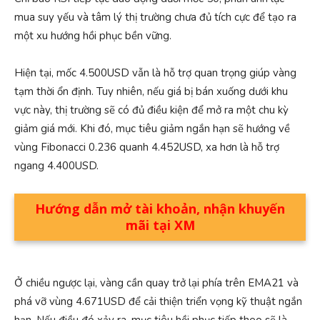
mua suy yếu và tâm lý thị trường chưa đủ tích cực để tạo ra
một xu hướng hồi phục bền vững.
Hiện tại, mốc 4.500USD vẫn là hỗ trợ quan trọng giúp vàng
tạm thời ổn định. Tuy nhiên, nếu giá bị bán xuống dưới khu
vực này, thị trường sẽ có đủ điều kiện để mở ra một chu kỳ
giảm giá mới. Khi đó, mục tiêu giảm ngắn hạn sẽ hướng về
vùng Fibonacci 0.236 quanh 4.452USD, xa hơn là hỗ trợ
ngang 4.400USD.
Hướng dẫn mở tài khoản, nhận khuyến
mãi tại XM
Ở chiều ngược lại, vàng cần quay trở lại phía trên EMA21 và
phá vỡ vùng 4.671USD để cải thiện triển vọng kỹ thuật ngắn