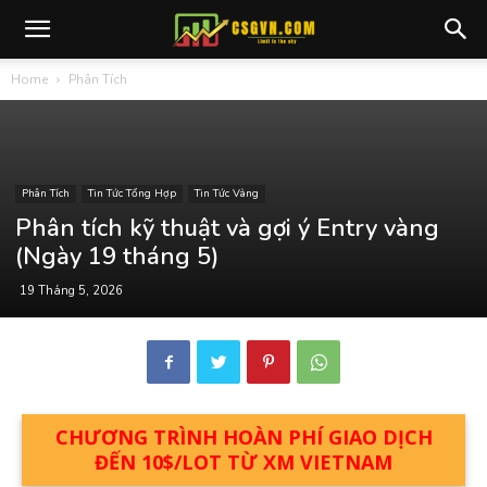
Home
Phân Tích
Phân Tích
Tin Tức Tổng Hợp
Tin Tức Vàng
Phân tích kỹ thuật và gợi ý Entry vàng
(Ngày 19 tháng 5)
19 Tháng 5, 2026
CHƯƠNG TRÌNH HOÀN PHÍ GIAO DỊCH
ĐẾN 10$/LOT TỪ XM VIETNAM