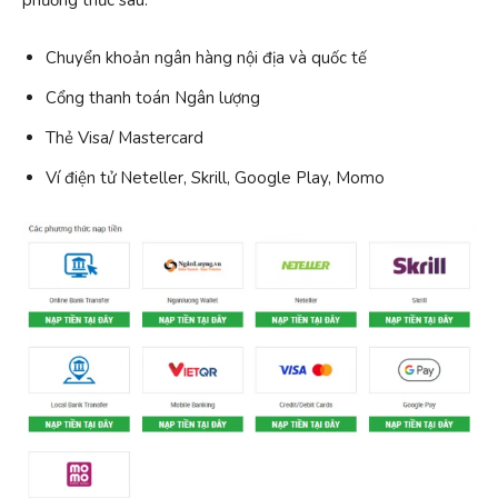
Chuyển khoản ngân hàng nội địa và quốc tế
Cổng thanh toán Ngân lượng
Thẻ Visa/ Mastercard
Ví điện tử Neteller, Skrill, Google Play, Momo