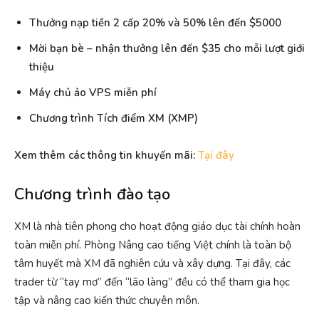
Thưởng nạp tiền 2 cấp 20% và 50% lên đến $5000
Mời bạn bè – nhận thưởng lên đến $35 cho mỗi lượt giới
thiệu
Máy chủ ảo VPS miễn phí
Chương trình Tích điểm XM (XMP)
Xem thêm các thông tin khuyến mãi:
Tại đây
Chương trình đào tạo
XM là nhà tiên phong cho hoạt động giáo dục tài chính hoàn
toàn miễn phí. Phòng Nâng cao tiếng Việt chính là toàn bộ
tâm huyết mà XM đã nghiên cứu và xây dựng. Tại đây, các
trader từ “tay mơ” đến “lão làng” đều có thể tham gia học
tập và nâng cao kiến thức chuyên môn.