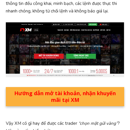
thông tin đều công khai, minh bạch, các lệnh được thực thi
nhanh chóng, không từ chối lệnh và không báo giá lại.
Hướng dẫn mở tài khoản, nhận khuyến
mãi tại XM
Vậy XM có gì hay để được các trader
“chọn mặt gửi vàng”
?