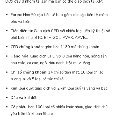
Dưới đây 8 nhóm tài sản mà bạn có thể giao dịch tại XM:
Forex:
Hơn 50 cặp tiền tệ bao gồm các cặp tiền tệ chính,
phụ và hiếm
Tiền điện tử:
Giao dịch CFD với nhiều loại tiền kỹ thuật số
phổ biến như: BTC, ETH, SOL, AVAX, AAVE…
CFD chứng khoán:
gồm hơn 1180 mã chứng khoán
Hàng hóa:
Giao dịch CFD với 8 loại hàng hóa, nông sản
như cafe, ca cao, ngô, đậu nành, bột mì, đường…
Chỉ số chứng khoán:
14 chỉ số tiền mặt, 10 loại chỉ số
tương lai và 5 loại cổ tức chỉ số.
Kim loại quý:
giao dịch với 2 kim loại quý là vàng và bạc
Dầu và khí đốt
Cổ phiếu:
hơn 100 loại cổ phiếu khác nhau, giao dịch chủ
yếu trên tài khoản Share