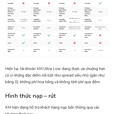
Hiện tại, tài khoản XM Ultra Low đang được ưa chuộng hơn
cả vì những đặc điểm nổi bật như spread siêu nhỏ (gần như
bằng 0), không phí hoa hồng và không tính phí qua đêm.
Hình thức nạp – rút
XM hiện đang hỗ trợ khách hàng nạp tiền thông qua các
phương thức sau: