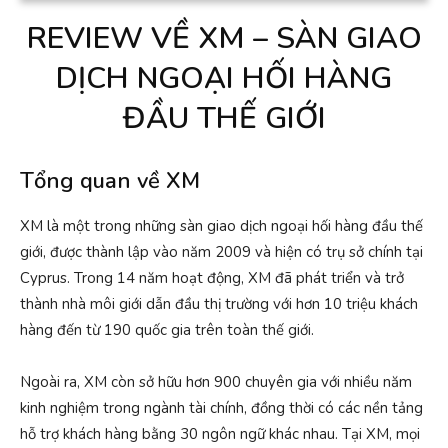
REVIEW VỀ XM – SÀN GIAO
DỊCH NGOẠI HỐI HÀNG
ĐẦU THẾ GIỚI
Tổng quan
về XM
XM là một trong những sàn giao dịch ngoại hối hàng đầu thế
giới, được thành lập vào năm 2009 và hiện có trụ sở chính tại
Cyprus. Trong 14 năm hoạt động, XM đã phát triển và trở
thành nhà môi giới dẫn đầu thị trường với hơn 10 triệu khách
hàng đến từ 190 quốc gia trên toàn thế giới.
Ngoài ra, XM còn sở hữu hơn 900 chuyên gia với nhiều năm
kinh nghiệm trong ngành tài chính, đồng thời có các nền tảng
hỗ trợ khách hàng bằng 30 ngôn ngữ khác nhau. Tại XM, mọi