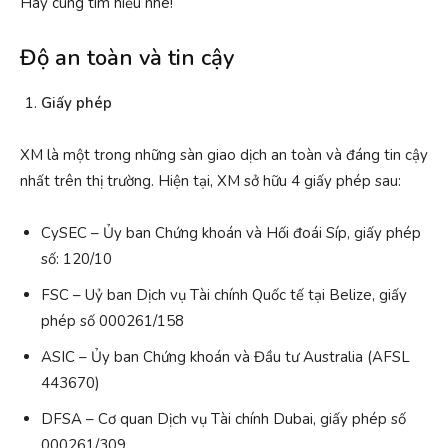
Hãy cùng tìm hiểu nhé!
Độ an toàn và tin cậy
Giấy phép
XM là một trong những sàn giao dịch an toàn và đáng tin cậy
nhất trên thị trường. Hiện tại, XM sở hữu 4 giấy phép sau:
CySEC – Ủy ban Chứng khoán và Hối đoái Síp, giấy phép
số: 120/10
FSC – Uỷ ban Dịch vụ Tài chính Quốc tế tại Belize, giấy
phép số 000261/158
ASIC – Ủy ban Chứng khoán và Đầu tư Australia (AFSL
443670)
DFSA – Cơ quan Dịch vụ Tài chính Dubai, giấy phép số
000261/309