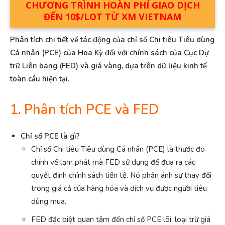
CHƯƠNG TRÌNH HOÀN PHÍ GIAO DỊCH
ĐẾN 10$/LOT TỪ XM VIETNAM
Phân tích chi tiết về tác động của chỉ số Chi tiêu Tiêu dùng
Cá nhân (PCE) của Hoa Kỳ đối với chính sách của Cục Dự
trữ Liên bang (FED) và giá vàng, dựa trên dữ liệu kinh tế
toàn cầu hiện tại.
1. Phân tích PCE và FED
Chỉ số PCE là gì?
Chỉ số Chi tiêu Tiêu dùng Cá nhân (PCE) là thước đo
chính về lạm phát mà FED sử dụng để đưa ra các
quyết định chính sách tiền tệ. Nó phản ánh sự thay đổi
trong giá cả của hàng hóa và dịch vụ được người tiêu
dùng mua.
FED đặc biệt quan tâm đến chỉ số PCE lõi, loại trừ giá