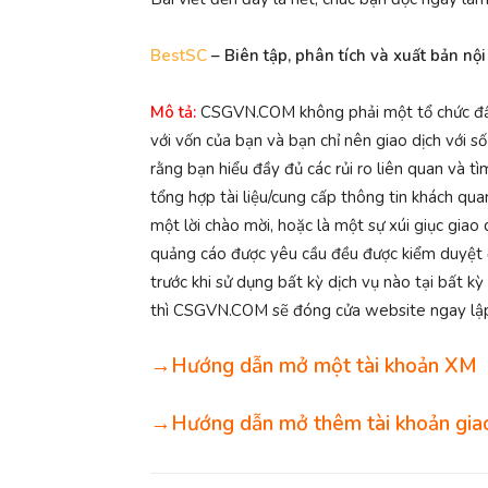
BestSC
– Biên tập, phân tích và xuất bản nộ
Mô tả:
CSGVN.COM không phải một tổ chức đầu tư
với vốn của bạn và bạn chỉ nên giao dịch với s
rằng bạn hiểu đầy đủ các rủi ro liên quan và t
tổng hợp tài liệu/cung cấp thông tin khách qua
một lời chào mời, hoặc là một sự xúi giục gia
quảng cáo được yêu cầu đều được kiểm duyệt đ
trước khi sử dụng bất kỳ dịch vụ nào tại bất 
thì CSGVN.COM sẽ đóng cửa website ngay lập 
→Hướng dẫn mở một tài khoản XM
→Hướng dẫn mở thêm tài khoản giao