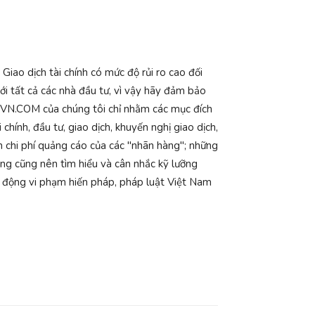
iao dịch tài chính có mức độ rủi ro cao đối
với tất cả các nhà đầu tư, vì vậy hãy đảm bảo
 CSGVN.COM của chúng tôi chỉ nhằm các mục đích
hính, đầu tư, giao dịch, khuyến nghị giao dịch,
n chi phí quảng cáo của các "nhãn hàng"; những
ng cũng nên tìm hiểu và cân nhắc kỹ lưỡng
ạt động vi phạm hiến pháp, pháp luật Việt Nam