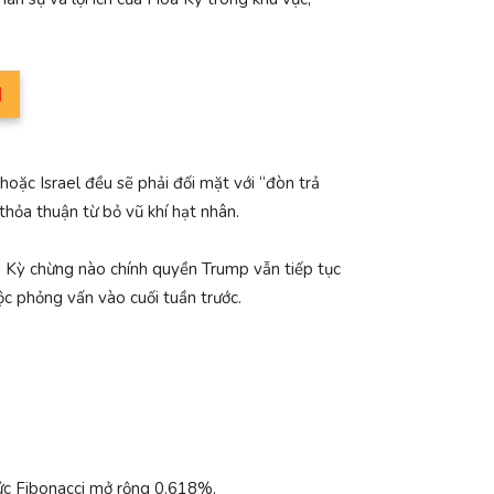
M
oặc Israel đều sẽ phải đối mặt với “đòn trả
ỏa thuận từ bỏ vũ khí hạt nhân.
a Kỳ chừng nào chính quyền Trump vẫn tiếp tục
c phỏng vấn vào cuối tuần trước.
ức Fibonacci mở rộng 0.618%.