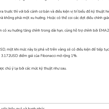
 trước thì với bối cảnh cơ bản và điều kiện vị trí biểu đồ kỹ thuật hi
 mà không phải một xu hướng. Hoặc có thể coi các đợt điều chỉnh gi
vẫn có xu hướng tăng chính trong dài hạn, cùng hỗ trợ chính bởi EM
SD, một khi mức này bị phá vỡ trên vàng sẽ có điều kiện để tiếp tục
là 3.172USD điểm giá của Fibonacci mở rộng 1%.
ợc chú ý lại bởi các mức kỹ thuật như sau.
m việc hiệu quả và hạnh phúc