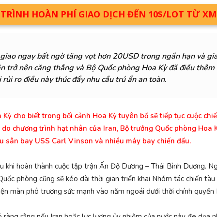
RÌNH HOÀN PHÍ GIAO DỊCH ĐẾN 10$/LOT TỪ X
g giao ngay bất ngờ tăng vọt hơn 20USD trong ngắn hạn và g
ên trở nên căng thẳng và Bộ Quốc phòng Hoa Kỳ đã điều thêm 
 rủi ro
điều này thúc đẩy nhu cầu trú ẩn an toàn.
 Kỳ cho biết trong bối cảnh Hoa Kỳ tuyên bố sẽ tiếp tục cuộc chi
g do chương trình hạt nhân của Iran, Bộ trưởng Quốc phòng Hoa
u sân bay USS Carl Vinson và nhiều máy bay chiến đấu.
sau khi hoàn thành cuộc tập trận Ấn Độ Dương – Thái Bình Dương. 
uốc phòng cũng sẽ kéo dài thời gian triển khai Nhóm tác chiến tàu
i hiện màn phô trương sức mạnh vào năm ngoái dưới thời chính quyền
ràng rằng nếu Iran hoặc lực lượng ủy nhiệm của nước này đe dọa nh