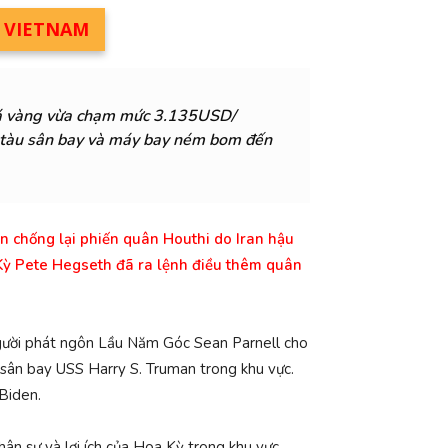
M VIETNAM
iá vàng vừa chạm mức 3.13
5
USD
/
tàu ​​sân bay và máy bay ném bom đến
ến chống lại phiến quân Houthi do Iran hậu
 Kỳ Pete Hegseth đã ra lệnh điều thêm quân
Người phát ngôn Lầu Năm Góc Sean Parnell cho
 sân bay USS Harry S. Truman trong khu vực.
 Biden.
ân sự và lợi ích của Hoa Kỳ trong khu vực,