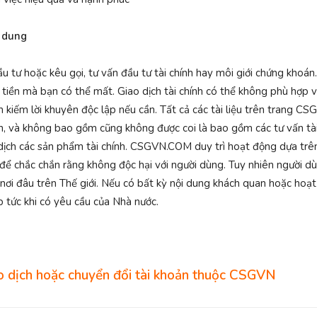
i dung
 hoặc kêu gọi, tư vấn đầu tư tài chính hay môi giới chứng khoán. G
ố tiền mà bạn có thể mất. Giao dịch tài chính có thể không phù hợp 
ìm kiếm lời khuyên độc lập nếu cần. Tất cả các tài liệu trên trang
n, và không bao gồm cũng không được coi là bao gồm các tư vấn tài c
o dịch các sản phẩm tài chính. CSGVN.COM duy trì hoạt động dựa trê
ể chắc chắn rằng không độc hại với người dùng. Tuy nhiên người dù
kỳ nơi đâu trên Thế giới. Nếu có bất kỳ nội dung khách quan hoặc ho
tức khi có yêu cầu của Nhà nước.
 dịch hoặc chuyển đổi tài khoản thuộc CSGVN