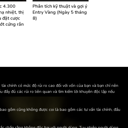
c 4.300
Phân tích kỹ thuật và gợi ý
ạ nhiệt, thị
Entry Vàng (Ngày 5 tháng
u đặt cược
8)
ớt cứng rắn
tài chính có mức độ rủi ro cao đối với vốn của bạn và bạn chỉ nên
ểu đầy đủ các rủi ro liên quan và tìm kiếm lời khuyên độc lập nếu
 bao gồm cũng không được coi là bao gồm các tư vấn tài chính, đầu
c chắn rằng không độc hại với người dùng. Tuy nhiên người dùng