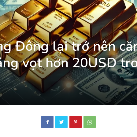
ng Đông lại trở nên că
tăng vọt hơn 20USD tr