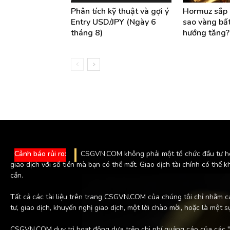
Phân tích kỹ thuật và gợi ý
Hormuz sắp m
Entry USD/JPY (Ngày 6
sao vàng bất
tháng 8)
hướng tăng?
Cảnh báo rủi ro:
CSGVN.COM không phải một tổ chức đầu tư hoặc 
giao dịch với số tiền mà bạn có thể mất. Giao dịch tài chính có thể 
cần.
Tất cả các tài liệu trên trang CSGVN.COM của chúng tôi chỉ nhằm c
tư, giao dịch, khuyến nghị giao dịch, một lời chào mời, hoặc là một s
CSGVN.COM duy trì hoạt động dựa trên chi phí quảng cáo của các "