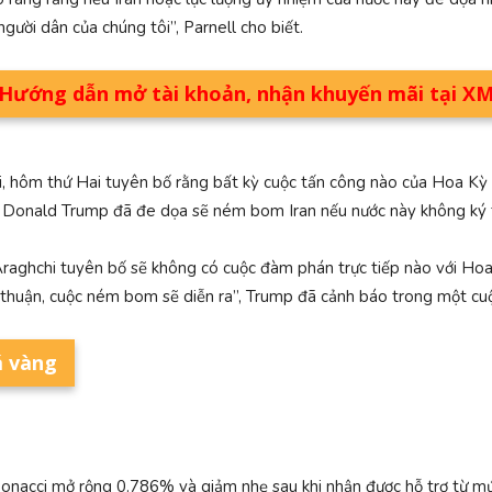
ười dân của chúng tôi”, Parnell cho biết.
Hướng dẫn mở tài khoản, nhận khuyến mãi tại X
ei, hôm thứ Hai tuyên bố rằng bất kỳ cuộc tấn công nào của Hoa Kỳ h
 Donald Trump đã đe dọa sẽ ném bom Iran nếu nước này không ký th
Araghchi tuyên bố sẽ không có cuộc đàm phán trực tiếp nào với Ho
 thuận, cuộc ném bom sẽ diễn ra”, Trump đã cảnh báo trong một cuộ
á vàng
bonacci mở rộng 0.786% và giảm nhẹ sau khi nhận được hỗ trợ từ m