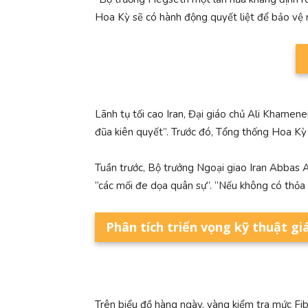
Hoa Kỳ sẽ có hành động quyết liệt để bảo vệ ng
Lãnh tụ tối cao Iran, Đại giáo chủ Ali Khamen
đũa kiên quyết”. Trước đó, Tổng thống Hoa Kỳ
Tuần trước, Bộ trưởng Ngoại giao Iran Abbas 
“các mối đe dọa quân sự”. “Nếu không có thỏa
Phân tích triển vọng kỹ thuật gi
Trên biểu đồ hàng ngày, vàng kiểm tra mức Fi