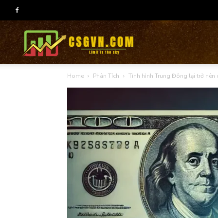
CSG
Home
Phân Tích
Tình hình Trung Đông lại trở nên 
group