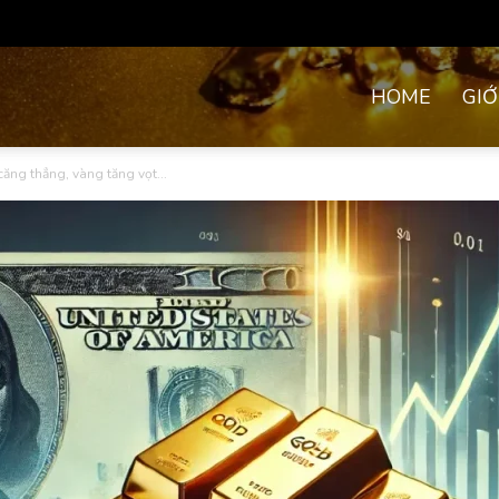
HOME
GIỚ
căng thẳng, vàng tăng vọt...