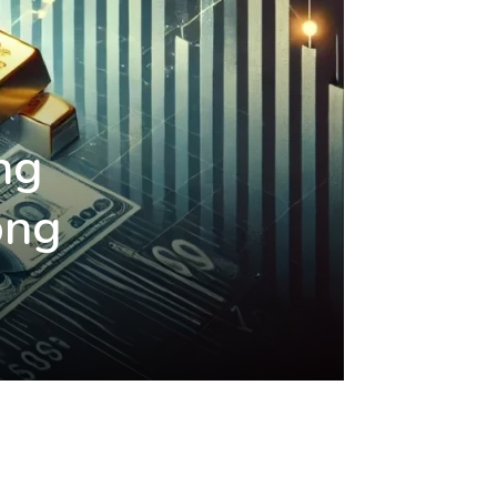
ng
ong