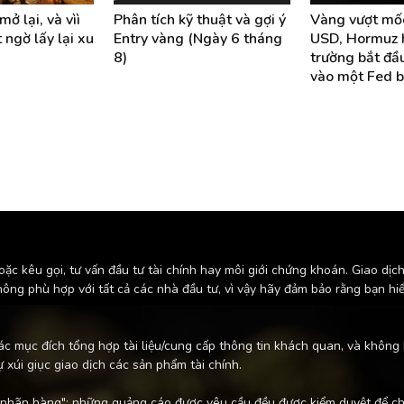
ở lại, và vìì
Phân tích kỹ thuật và gợi ý
Vàng vượt mố
 ngờ lấy lại xu
Entry vàng (Ngày 6 tháng
USD, Hormuz h
8)
trường bắt đầ
vào một Fed b
kêu gọi, tư vấn đầu tư tài chính hay môi giới chứng khoán. Giao dịch 
không phù hợp với tất cả các nhà đầu tư, vì vậy hãy đảm bảo rằng bạn hi
ác mục đích tổng hợp tài liệu/cung cấp thông tin khách quan, và không
ự xúi giục giao dịch các sản phẩm tài chính.
nhãn hàng"; những quảng cáo được yêu cầu đều được kiểm duyệt để chắ