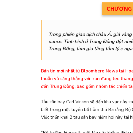
CHƯƠNG T
T
rong phiên giao dịch châu Á, giá vàn
ounce. Tình hình ở Trung Đông đột nhi
Trung Đông, làm gia tăng tâm lý e ngại
Bản tin mới nhất từ ​​Bloomberg News tại Hoa
thuẫn và căng thẳng với Iran đang leo than
đến Trung Đông, bao gồm nhóm tác chiến tà
Tàu sân bay Carl Vinson sẽ đến khu vực này 
biết trong một tuyên bố hôm thứ Ba rằng Bộ Q
Việc triển khai 2 tàu sân bay hiếm hoi này tá
“Bộ trưởng Hegseth một lần nữa khẳng định rõ 