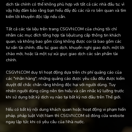
dịch tài chính có thể không phù hợp với tất cả các nhà đầu tư, vì
vậy hãy đảm bảo rằng bạn hiểu đầy đủ các rủi ro liên quan và tìm
kiếm lời khuyên độc lập nếu cần.
Tất cả các tài liệu trên trang CSGVN.COM của chúng tôi chỉ
nhằm các mục đích tổng hợp tài liệu/cung cấp thông tin khách
quan, và không bao gồm cũng không được coi là bao gồm các
tư vấn tài chính, đầu tư, giao dịch, khuyến nghị giao dịch, một lời
chào mời, hoặc là một sự xúi giục giao dịch các sản phẩm tài
chính.
CSGVN.COM duy trì hoạt động dựa trên chi phí quảng cáo của
các "nhãn hàng"; những quảng cáo được yêu cầu đều được kiểm
duyệt để chắc chắn rằng không độc hại với người dùng. Tuy
nhiên người dùng cũng nên tìm hiểu và cân nhắc kỹ lưỡng trước
khi sử dụng bất kỳ dịch vụ nào tại bất kỳ nơi đâu trên Thế giới.
Nếu có bất kỳ nội dung khách quan hoặc hoạt động vi phạm hiến
pháp, pháp luật Việt Nam thì CSGVN.COM sẽ đóng cửa website
ngay lập tức khi có yêu cầu của Nhà nước.