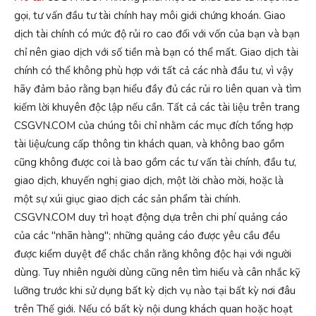
gọi, tư vấn đầu tư tài chính hay môi giới chứng khoán. Giao
dịch tài chính có mức độ rủi ro cao đối với vốn của bạn và bạn
chỉ nên giao dịch với số tiền mà bạn có thể mất. Giao dịch tài
chính có thể không phù hợp với tất cả các nhà đầu tư, vì vậy
hãy đảm bảo rằng bạn hiểu đầy đủ các rủi ro liên quan và tìm
kiếm lời khuyên độc lập nếu cần. Tất cả các tài liệu trên trang
CSGVN.COM của chúng tôi chỉ nhằm các mục đích tổng hợp
tài liệu/cung cấp thông tin khách quan, và không bao gồm
cũng không được coi là bao gồm các tư vấn tài chính, đầu tư,
giao dịch, khuyến nghị giao dịch, một lời chào mời, hoặc là
một sự xúi giục giao dịch các sản phẩm tài chính.
CSGVN.COM duy trì hoạt động dựa trên chi phí quảng cáo
của các "nhãn hàng"; những quảng cáo được yêu cầu đều
được kiểm duyệt để chắc chắn rằng không độc hại với người
dùng. Tuy nhiên người dùng cũng nên tìm hiểu và cân nhắc kỹ
lưỡng trước khi sử dụng bất kỳ dịch vụ nào tại bất kỳ nơi đâu
trên Thế giới. Nếu có bất kỳ nội dung khách quan hoặc hoạt