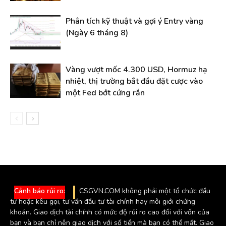
Phân tích kỹ thuật và gợi ý Entry vàng
(Ngày 6 tháng 8)
Vàng vượt mốc 4.300 USD, Hormuz hạ
nhiệt, thị trường bắt đầu đặt cược vào
một Fed bớt cứng rắn
Cảnh báo rủi ro:
CSGVN.COM không phải một tổ chức đầu
tư hoặc kêu gọi, tư vấn đầu tư tài chính hay môi giới chứng
khoán. Giao dịch tài chính có mức độ rủi ro cao đối với vốn của
bạn và bạn chỉ nên giao dịch với số tiền mà bạn có thể mất. Giao