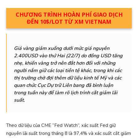
CHƯƠNG TRÌNH HOÀN PHÍ GIAO DỊCH
ĐẾN 10$/LOT TỪ XM VIETNAM
Giá vàng giảm
xuống dưới mức giá nguyên
2.400USD vào
thứ Hai (22/7) do đồng USD
tăng
nhẹ, khiến vàng trở nên đắt hơn đối với những
người nắm giữ các loại tiền tệ khác, trong khi các
thị
trường
chờ đợi thêm dữ liệu kinh tế Mỹ và các
quan chức Cục Dự trữ Liên bang đã bình luận
trong tuần này để làm rõ lịch trình cắt giảm lãi
suất.
Theo dữ liệu của CME “Fed Watch”, xác suất Fed giữ
nguyên lãi suất trong tháng 8 là 97,4% và xác suất cắt giảm