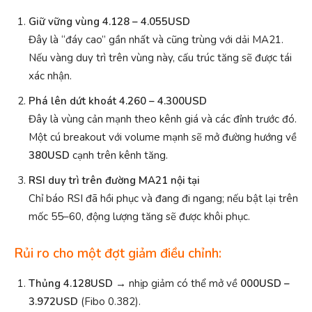
Giữ vững vùng 4.128 – 4.055
USD
Đây là “đáy cao” gần nhất và cũng trùng với dải MA21.
Nếu vàng duy trì trên vùng này, cấu trúc tăng sẽ được tái
xác nhận.
Phá lên dứt khoát 4.260 – 4.300
USD
Đây là vùng cản mạnh theo kênh giá và các đỉnh trước đó.
Một cú breakout với volume mạnh sẽ mở đường hướng về
38
0USD
cạnh trên kênh tăng.
RSI duy trì trên đường MA
21 nội tại
Chỉ báo RSI đã hồi phục và đang đi ngang; nếu bật lại trên
mốc 55–60, động lượng tăng sẽ được khôi phục.
Rủi ro cho một đợt giảm điều chỉnh:
Thủng 4.128
USD
→ nhịp giảm có thể mở về
000
USD –
3.972
USD
(Fibo 0.382).