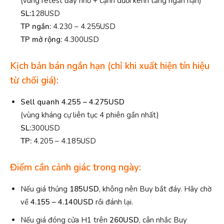
(vùng retest đáy nhỏ + cạnh dưới kênh tăng ngắn hạn)
SL:
128USD
TP ngắn:
4.230 – 4.255USD
TP mở rộng:
4.300USD
Kịch bản bán ngắn hạn (chỉ khi xuất hiện tín hiệu
từ chối giá):
Sell quanh 4.255 – 4.275
USD
(vùng kháng cự liên tục 4 phiên gần nhất)
SL:
300USD
TP:
4.205 – 4.185USD
Điểm cần cảnh giác trong ngày:
Nếu giá thủng
185
USD
, không nên Buy bắt đáy. Hãy chờ
về
4.155 – 4.140
USD
rồi đánh lại.
Nếu giá đóng cửa H1 trên
260
USD
, cân nhắc Buy