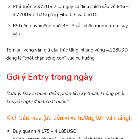
Phá luôn 3.972
USD
→ nguy cơ điều chỉnh sâu về
846 –
3.720
USD
, tương ứng Fibo 0.5 và 0.618.
RSI nếu gãy xuống dưới 45 sẽ xác nhận momentum suy
yếu.
Tóm lại: vàng vẫn giữ cấu trúc tăng, nhưng vùng 4.128USD
đang là “chốt chặn sống còn” của xu hướng.
Gợi ý Entry trong ngày
“Lưu ý:
Đây là quan điểm phân tích kỹ thuật, không phải
khuyến nghị đầu tư bắt buộc.
”
Kịch bản mua (ưu tiên vì xu hướng lớn vẫn tăng):
Buy quanh 4.175 – 4.185
USD