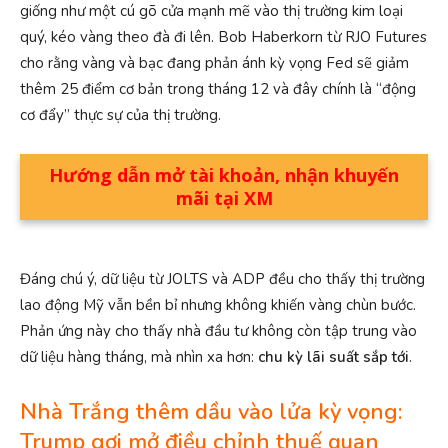
giống như một cú gõ cửa mạnh mẽ vào thị trường kim loại
quý, kéo vàng theo đà đi lên. Bob Haberkorn từ RJO Futures
cho rằng vàng và bạc đang phản ánh kỳ vọng Fed sẽ giảm
thêm 25 điểm cơ bản trong tháng 12 và đây chính là “động
cơ đẩy” thực sự của thị trường.
Hướng dẫn mở tài khoản, nhận khuyến
mãi tại XM
Đáng chú ý, dữ liệu từ JOLTS và ADP đều cho thấy thị trường
lao động Mỹ vẫn bền bỉ nhưng không khiến vàng chùn bước.
Phản ứng này cho thấy nhà đầu tư không còn tập trung vào
dữ liệu hàng tháng, mà nhìn xa hơn:
chu kỳ lãi suất sắp tới
.
Nhà Trắng thêm dầu vào lửa kỳ vọng:
Trump gợi mở điều chỉnh thuế quan