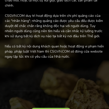
chào mời, hoặc là một sự xúi giục giao dịch các sản phẩm tài
chính.
CSGVN.COM duy trì hoạt động dựa trên chi phí quảng cáo của
các "nhãn hàng"; những quảng cáo được yêu cầu đều được kiểm
duyệt để chắc chắn rằng không độc hại với người dùng. Tuy
nhiên người dùng cũng nên tìm hiểu và cân nhắc kỹ lưỡng trước
khi sử dụng bất kỳ dịch vụ nào tại bất kỳ nơi đâu trên Thế giới.
Nếu có bất kỳ nội dung khách quan hoặc hoạt động vi phạm hiến
pháp, pháp luật Việt Nam thì CSGVN.COM sẽ đóng cửa website
ngay lập tức khi có yêu cầu của Nhà nước.