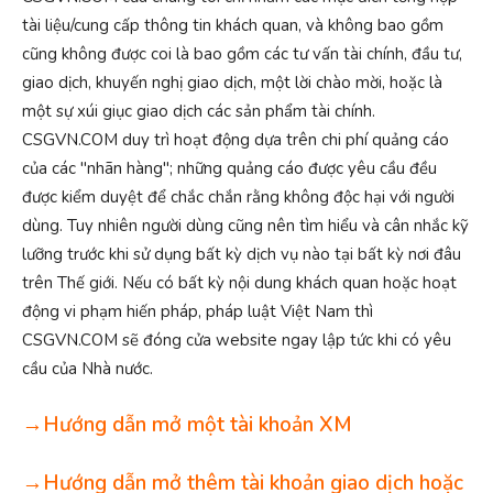
tài liệu/cung cấp thông tin khách quan, và không bao gồm
cũng không được coi là bao gồm các tư vấn tài chính, đầu tư,
giao dịch, khuyến nghị giao dịch, một lời chào mời, hoặc là
một sự xúi giục giao dịch các sản phẩm tài chính.
CSGVN.COM duy trì hoạt động dựa trên chi phí quảng cáo
của các "nhãn hàng"; những quảng cáo được yêu cầu đều
được kiểm duyệt để chắc chắn rằng không độc hại với người
dùng. Tuy nhiên người dùng cũng nên tìm hiểu và cân nhắc kỹ
lưỡng trước khi sử dụng bất kỳ dịch vụ nào tại bất kỳ nơi đâu
trên Thế giới. Nếu có bất kỳ nội dung khách quan hoặc hoạt
động vi phạm hiến pháp, pháp luật Việt Nam thì
CSGVN.COM sẽ đóng cửa website ngay lập tức khi có yêu
cầu của Nhà nước.
→Hướng dẫn mở một tài khoản XM
→Hướng dẫn mở thêm tài khoản giao dịch hoặc