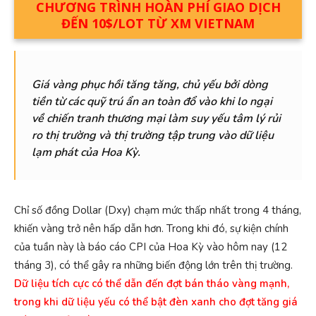
CHƯƠNG TRÌNH HOÀN PHÍ GIAO DỊCH
ĐẾN 10$/LOT TỪ XM VIETNAM
G
iá vàng
phục hồi tăng
tăng,
chủ yếu bởi dòng
tiền từ
các quỹ trú ẩn an toàn đổ vào
khi
lo ngại
về chiến tranh thương mại làm suy yếu tâm lý rủi
ro thị trường và thị trường tập trung vào dữ liệu
lạm phát của Hoa Kỳ.
Chỉ số đồng Dollar (Dxy) chạm mức thấp nhất trong 4 tháng,
khiến vàng trở nên hấp dẫn hơn. Trong khi đó, sự kiện chính
của tuần này là báo cáo CPI của Hoa Kỳ vào hôm nay (12
tháng 3), có thể gây ra những biến động lớn trên thị trường.
Dữ liệu tích cực có thể dẫn đến đợt bán tháo vàng mạnh,
trong khi dữ liệu yếu có thể bật đèn xanh cho đợt tăng giá