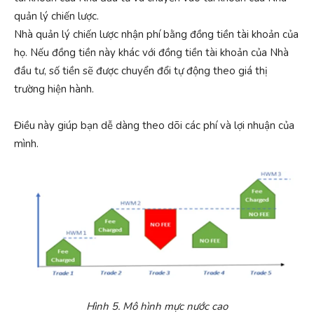
quản lý chiến lược.
Nhà quản lý chiến lược nhận phí bằng đồng tiền tài khoản của
họ. Nếu đồng tiền này khác với đồng tiền tài khoản của Nhà
đầu tư, số tiền sẽ được chuyển đổi tự động theo giá thị
trường hiện hành.
Điều này giúp bạn dễ dàng theo dõi các phí và lợi nhuận của
mình.
Hình 5. Mô hình mực nước cao