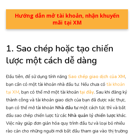
Hướng dẫn mở tài khoản, nhận khuyến
mãi tại XM
1. Sao chép hoặc tạo chiến
lược một cách dễ dàng
Đầu tiên, để sử dụng tính năng
Sao chép giao dịch của XM
,
bạn cần có một tài khoản nhà đầu tư. Nếu chưa có
tài khoản
tại XM
, bạn có thể mở một tài khoản
tại đây
. Sau khi đăng ký
thành công và tài khoản giao dịch của bạn đã được xác thực,
bạn có thể mở tài khoản
Nhà đầu tư
một cách tức thì và bắt
đầu sao chép chiến lược từ các
Nhà quản lý chiến lược
khác.
Việc này giúp đơn giản hóa quy trình đầu tư và loại bỏ nhiều
rào cản cho những người mới bắt đầu tham gia vào thị trường