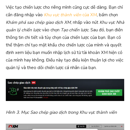
Việc tạo chiến lược cho riêng mình cũng cực dễ dàng. Bạn chỉ
cần đăng nhập vào
Khu vực thành viên
của XM
, bấm chọn
Khám phá sao chép giao dịch XM
, nhấp vào nút
Khu vực Nhà
quản lý chiến lược
vào chọn
Tạo chiến lược
. Sau đó, bạn điền
thông tin chi tiết và tùy chọn của chiến lược của bạn. Bạn có
thể thậm chí tạo mật khẩu cho chiến lược của mình và quyết
định xem liệu bạn muốn nhập lịch sử từ tài khoản XM hiện có
của mình hay không. Điều này tạo điều kiện thuận lợi cho việc
quản lý và theo dõi chiến lược cá nhân của bạn.
Hình 3. Mục Sao chép giao dịch trong Khu vực thành viên