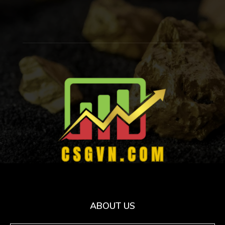
ABOUT US