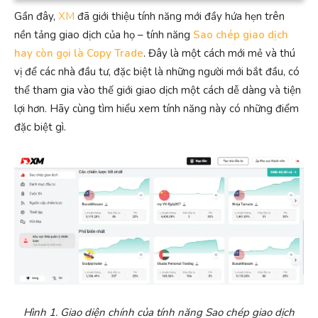
Gần đây,
XM
đã giới thiệu tính năng mới đầy hứa hẹn trên
nền tảng giao dịch của họ – tính năng
Sao chép giao dịch
hay còn gọi là Copy Trade
. Đây là một cách mới mẻ và thú
vị để các nhà đầu tư, đặc biệt là những người mới bắt đầu, có
thể tham gia vào thế giới giao dịch một cách dễ dàng và tiện
lợi hơn. Hãy cùng tìm hiểu xem tính năng này có những điểm
đặc biệt gì.
Hình 1. Giao diện chính của tính năng Sao chép giao dịch