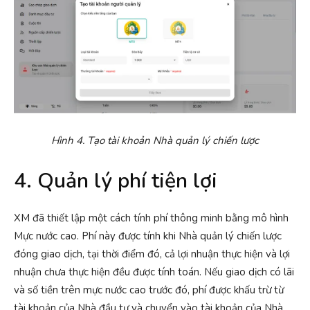
Hình 4. Tạo tài khoản Nhà quản lý chiến lược
4. Quản lý phí tiện lợi
XM đã thiết lập một cách tính phí thông minh bằng mô hình
Mực nước cao. Phí này được tính khi Nhà quản lý chiến lược
đóng giao dịch, tại thời điểm đó, cả lợi nhuận thực hiện và lợi
nhuận chưa thực hiện đều được tính toán. Nếu giao dịch có lãi
và số tiền trên mực nước cao trước đó, phí được khấu trừ từ
tài khoản của Nhà đầu tư và chuyển vào tài khoản của Nhà