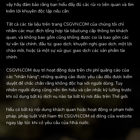
vậy hãy đảm bảo rằng bạn hiểu đầy đủ các rủi ro liên quan và tìm
kiếm lời khuyên độc lập nếu cần.
Tất cả các tài liệu trên trang CSGVN.COM của chúng tôi chỉ
nhằm các mục đích tổng hợp tài liệu/cung cấp thông tin khách
quan, và không bao gồm cũng không được coi là bao gồm các
tư vấn tài chính, đầu tư, giao dịch, khuyến nghị giao dịch, một lời
chào mời, hoặc là một sự xúi giục giao dịch các sản phẩm tài
chính.
CSGVN.COM duy trì hoạt động dựa trên chi phí quảng cáo của
các "nhãn hàng"; những quảng cáo được yêu cầu đều được kiểm
duyệt để chắc chắn rằng không độc hại với người dùng. Tuy
nhiên người dùng cũng nên tìm hiểu và cân nhắc kỹ lưỡng trước
khi sử dụng bất kỳ dịch vụ nào tại bất kỳ nơi đâu trên Thế giới.
Nếu có bất kỳ nội dung khách quan hoặc hoạt động vi phạm hiến
pháp, pháp luật Việt Nam thì CSGVN.COM sẽ đóng cửa website
ngay lập tức khi có yêu cầu của Nhà nước.