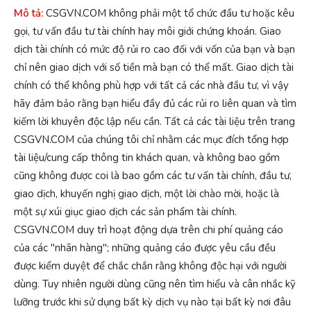
Mô tả:
CSGVN.COM không phải một tổ chức đầu tư hoặc kêu
gọi, tư vấn đầu tư tài chính hay môi giới chứng khoán. Giao
dịch tài chính có mức độ rủi ro cao đối với vốn của bạn và bạn
chỉ nên giao dịch với số tiền mà bạn có thể mất. Giao dịch tài
chính có thể không phù hợp với tất cả các nhà đầu tư, vì vậy
hãy đảm bảo rằng bạn hiểu đầy đủ các rủi ro liên quan và tìm
kiếm lời khuyên độc lập nếu cần. Tất cả các tài liệu trên trang
CSGVN.COM của chúng tôi chỉ nhằm các mục đích tổng hợp
tài liệu/cung cấp thông tin khách quan, và không bao gồm
cũng không được coi là bao gồm các tư vấn tài chính, đầu tư,
giao dịch, khuyến nghị giao dịch, một lời chào mời, hoặc là
một sự xúi giục giao dịch các sản phẩm tài chính.
CSGVN.COM duy trì hoạt động dựa trên chi phí quảng cáo
của các "nhãn hàng"; những quảng cáo được yêu cầu đều
được kiểm duyệt để chắc chắn rằng không độc hại với người
dùng. Tuy nhiên người dùng cũng nên tìm hiểu và cân nhắc kỹ
lưỡng trước khi sử dụng bất kỳ dịch vụ nào tại bất kỳ nơi đâu