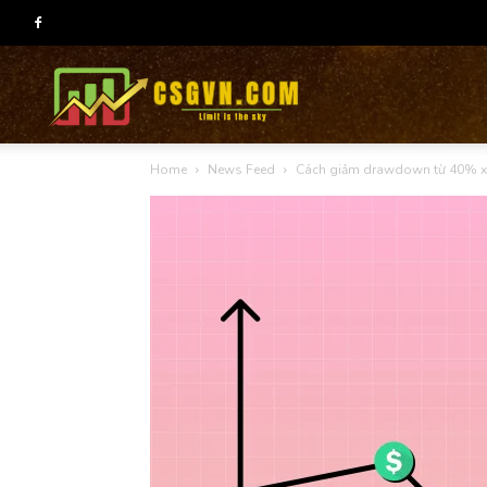
CSG
Home
News Feed
Cách giảm drawdown từ 40% xu
group