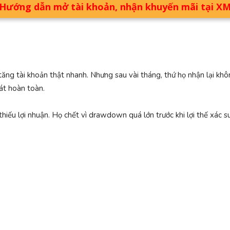
Hướng dẫn mở tài khoản, nhận khuyến mãi tại X
tăng tài khoản thật nhanh. Nhưng sau vài tháng, thứ họ nhận lại k
át hoàn toàn.
 thiếu lợi nhuận. Họ chết vì drawdown quá lớn trước khi lợi thế xác s