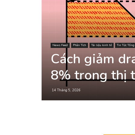
News Feed
Phân Tích
Tài liệu kinh tế
Tin Tức Tổn
Cách giảm d
8% trong thị 
14 Tháng 5, 2026