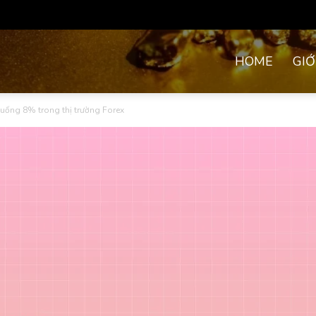
HOME
GIỚ
ống 8% trong thị trường Forex