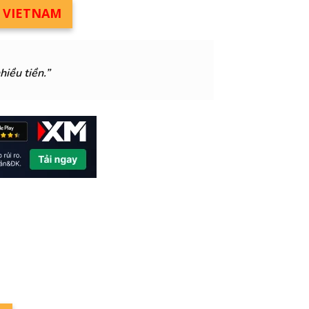
M VIETNAM
hiều tiền.”