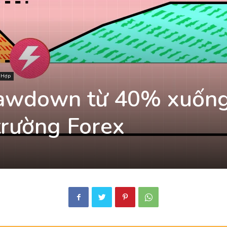
g Hợp
rawdown từ 40% xuốn
trường Forex