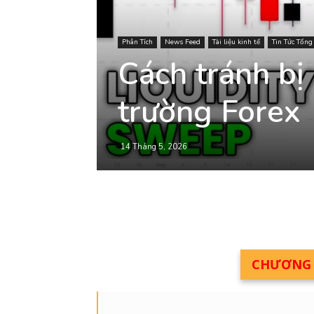
Phân Tích
News Feed
Tài liệu kinh tế
Tin Tức Tổn
Cách tránh bị
trường Forex
14 Tháng 5, 2026
CHƯƠNG T