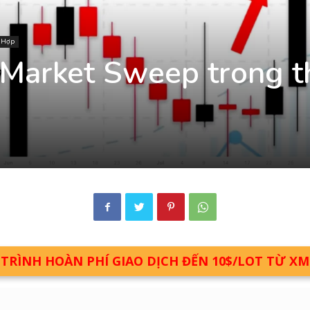
g Hợp
 Market Sweep trong t
RÌNH HOÀN PHÍ GIAO DỊCH ĐẾN 10$/LOT TỪ X