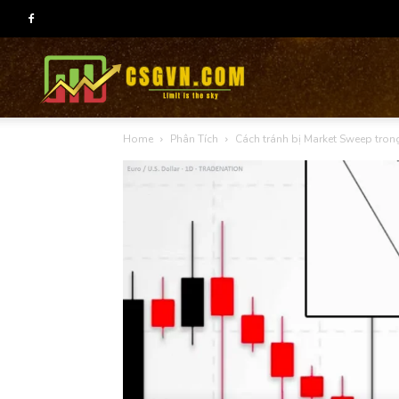
CSG
Home
Phân Tích
Cách tránh bị Market Sweep trong
group