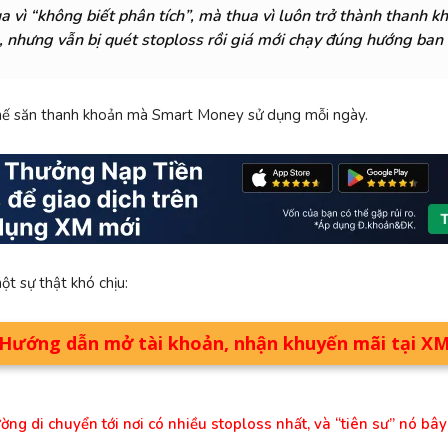
 vì “không biết phân tích”, mà thua vì luôn trở thành thanh k
 nhưng vẫn bị quét stoploss rồi giá mới chạy đúng hướng ban 
chế săn thanh khoản mà Smart Money sử dụng mỗi ngày.
ột sự thật khó chịu:
Hướng dẫn mở tài khoản, nhận khuyến mãi tại X
ờng di chuyển tới nơi có nhiều stoploss nhất
, và “tiên sư” nó bâ