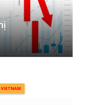
hị
M VIETNAM