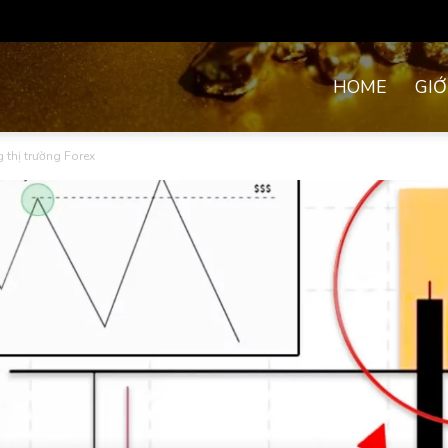
HOME
GIỚ
 thị trường Forex