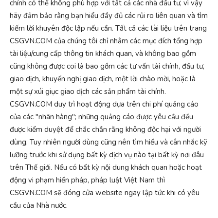
chính có thể không phù hợp với tất cả các nhà đầu tư, vì vậy
hãy đảm bảo rằng bạn hiểu đầy đủ các rủi ro liên quan và tìm
kiếm lời khuyên độc lập nếu cần. Tất cả các tài liệu trên trang
CSGVN.COM của chúng tôi chỉ nhằm các mục đích tổng hợp
tài liệu/cung cấp thông tin khách quan, và không bao gồm
cũng không được coi là bao gồm các tư vấn tài chính, đầu tư,
giao dịch, khuyến nghị giao dịch, một lời chào mời, hoặc là
một sự xúi giục giao dịch các sản phẩm tài chính.
CSGVN.COM duy trì hoạt động dựa trên chi phí quảng cáo
của các "nhãn hàng"; những quảng cáo được yêu cầu đều
được kiểm duyệt để chắc chắn rằng không độc hại với người
dùng. Tuy nhiên người dùng cũng nên tìm hiểu và cân nhắc kỹ
lưỡng trước khi sử dụng bất kỳ dịch vụ nào tại bất kỳ nơi đâu
trên Thế giới. Nếu có bất kỳ nội dung khách quan hoặc hoạt
động vi phạm hiến pháp, pháp luật Việt Nam thì
CSGVN.COM sẽ đóng cửa website ngay lập tức khi có yêu
cầu của Nhà nước.