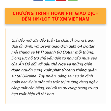
CHƯƠNG TRÌNH HOÀN PHÍ GIAO DỊCH
ĐẾN 10$/LOT TỪ XM VIETNAM
Giá dầu mở cửa đầu tuần tại châu Á trong trạng
thái ổn định, với
Brent giao dịch dưới 64 Dollar
mỗi thùng
và
WTI quanh 60 Dollar mỗi thùng
.
Động lực hỗ trợ chủ yếu đến từ
nhu cầu mua vào
của Ấn Độ đối với dầu thô Nga
và
những gián
đoạn nguồn cung xuất phát từ căng thẳng quân
sự tại Ukraine
. Tuy nhiên, đằng sau sự ổn định
ngắn hạn ấy là một cấu trúc thị trường đang ngày
càng mất cân bằng, khi rủi ro dư cung trong trung
hạn xuất hiện rõ rệt hơn.