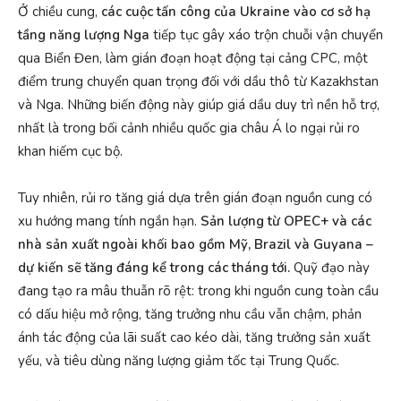
Ở chiều cung,
các cuộc tấn công của Ukraine vào cơ sở hạ
tầng năng lượng Nga
tiếp tục gây xáo trộn chuỗi vận chuyển
qua Biển Đen, làm gián đoạn hoạt động tại cảng CPC, một
điểm trung chuyển quan trọng đối với dầu thô từ Kazakhstan
và Nga. Những biến động này giúp giá dầu duy trì nền hỗ trợ,
nhất là trong bối cảnh nhiều quốc gia châu Á lo ngại rủi ro
khan hiếm cục bộ.
Tuy nhiên, rủi ro tăng giá dựa trên gián đoạn nguồn cung có
xu hướng mang tính ngắn hạn.
Sản lượng từ OPEC+ và các
nhà sản xuất ngoài khối bao gồm Mỹ, Brazil và Guyana –
dự kiến sẽ tăng đáng kể trong các tháng tới.
Quỹ đạo này
đang tạo ra mâu thuẫn rõ rệt: trong khi nguồn cung toàn cầu
có dấu hiệu mở rộng, tăng trưởng nhu cầu vẫn chậm, phản
ánh tác động của lãi suất cao kéo dài, tăng trưởng sản xuất
yếu, và tiêu dùng năng lượng giảm tốc tại Trung Quốc.