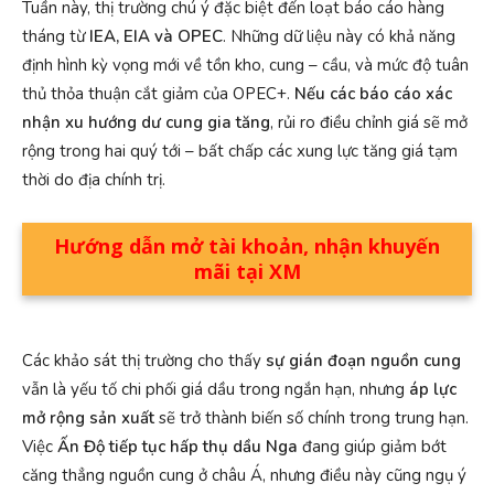
Tuần này, thị trường chú ý đặc biệt đến loạt báo cáo hàng
tháng từ
IEA, EIA và OPEC
. Những dữ liệu này có khả năng
định hình kỳ vọng mới về tồn kho, cung – cầu, và mức độ tuân
thủ thỏa thuận cắt giảm của OPEC+.
Nếu các báo cáo xác
nhận xu hướng dư cung gia tăng
, rủi ro điều chỉnh giá sẽ mở
rộng trong hai quý tới – bất chấp các xung lực tăng giá tạm
thời do địa chính trị.
Hướng dẫn mở tài khoản, nhận khuyến
mãi tại XM
Các khảo sát thị trường cho thấy
sự gián đoạn nguồn cung
vẫn là yếu tố chi phối giá dầu trong ngắn hạn, nhưng
áp lực
mở rộng sản xuất
sẽ trở thành biến số chính trong trung hạn.
Việc
Ấn Độ tiếp tục hấp thụ dầu Nga
đang giúp giảm bớt
căng thẳng nguồn cung ở châu Á, nhưng điều này cũng ngụ ý