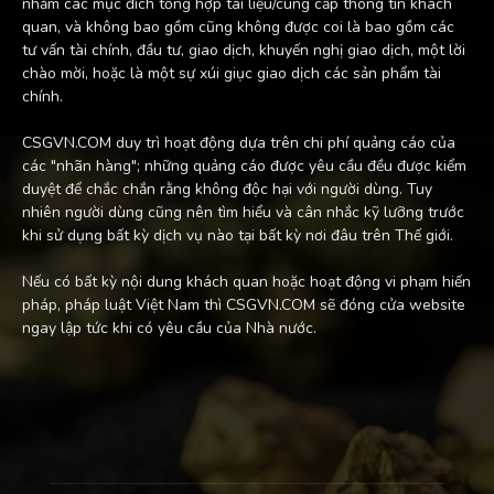
nhằm các mục đích tổng hợp tài liệu/cung cấp thông tin khách
quan, và không bao gồm cũng không được coi là bao gồm các
tư vấn tài chính, đầu tư, giao dịch, khuyến nghị giao dịch, một lời
chào mời, hoặc là một sự xúi giục giao dịch các sản phẩm tài
chính.
CSGVN.COM duy trì hoạt động dựa trên chi phí quảng cáo của
các "nhãn hàng"; những quảng cáo được yêu cầu đều được kiểm
duyệt để chắc chắn rằng không độc hại với người dùng. Tuy
nhiên người dùng cũng nên tìm hiểu và cân nhắc kỹ lưỡng trước
khi sử dụng bất kỳ dịch vụ nào tại bất kỳ nơi đâu trên Thế giới.
Nếu có bất kỳ nội dung khách quan hoặc hoạt động vi phạm hiến
pháp, pháp luật Việt Nam thì CSGVN.COM sẽ đóng cửa website
ngay lập tức khi có yêu cầu của Nhà nước.