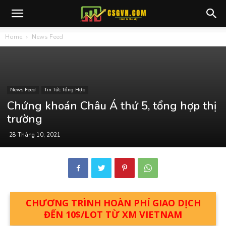
Home
News Feed
News Feed
Tin Tức Tổng Hợp
Chứng khoán Châu Á thứ 5, tổng hợp thị
trường
28 Tháng 10, 2021
CHƯƠNG TRÌNH HOÀN PHÍ GIAO DỊCH
ĐẾN 10$/LOT TỪ XM VIETNAM