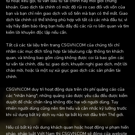
tư hoặc kêu gọi, tư vấn đầu tư tài chính hay môi giới chứng
khoán. Giao dịch tài chính có mức độ rủi ro cao đối với vốn của
bạn và bạn chỉ nên giao dịch với số tiền mà bạn có thể mất. Giao
dịch tài chính có thể không phù hợp với tất cả các nhà đầu tư, vì
vậy hãy đảm bảo rằng bạn hiểu đầy đủ các rủi ro liên quan và tìm
kiếm lời khuyên độc lập nếu cần.
Tất cả các tài liệu trên trang CSGVN.COM của chúng tôi chỉ
nhằm các mục đích tổng hợp tài liệu/cung cấp thông tin khách
quan, và không bao gồm cũng không được coi là bao gồm các
tư vấn tài chính, đầu tư, giao dịch, khuyến nghị giao dịch, một lời
chào mời, hoặc là một sự xúi giục giao dịch các sản phẩm tài
chính.
CSGVN.COM duy trì hoạt động dựa trên chi phí quảng cáo của
các "nhãn hàng"; những quảng cáo được yêu cầu đều được kiểm
duyệt để chắc chắn rằng không độc hại với người dùng. Tuy
nhiên người dùng cũng nên tìm hiểu và cân nhắc kỹ lưỡng trước
khi sử dụng bất kỳ dịch vụ nào tại bất kỳ nơi đâu trên Thế giới.
Nếu có bất kỳ nội dung khách quan hoặc hoạt động vi phạm hiến
pháp, pháp luật Việt Nam thì CSGVN.COM sẽ đóng cửa website