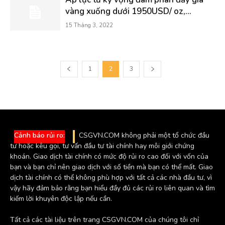
vàng xuống dưới 1950USD/ oz,...
15 Tháng 3, 2022
1
2
3
Cảnh báo rủi ro:
CSGVN.COM không phải một tổ chức đầu
tư hoặc kêu gọi, tư vấn đầu tư tài chính hay môi giới chứng
khoán. Giao dịch tài chính có mức độ rủi ro cao đối với vốn của
bạn và bạn chỉ nên giao dịch với số tiền mà bạn có thể mất. Giao
dịch tài chính có thể không phù hợp với tất cả các nhà đầu tư, vì
vậy hãy đảm bảo rằng bạn hiểu đầy đủ các rủi ro liên quan và tìm
kiếm lời khuyên độc lập nếu cần.
Tất cả các tài liệu trên trang CSGVN.COM của chúng tôi chỉ