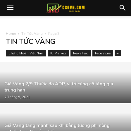
Home
Tin Tức Vàng
Page 2
TIN TỨC VÀNG
Chứng khoán Việt Nam
IC Markets
News Feed
Peperstone
Giá Vàng 2/9 Thước đo ADP, vị trí củng cố tăng giá
trung hạn
2 Tháng 9, 2021
Giá Vàng tăng mạnh sau khi bảng lương phi nông