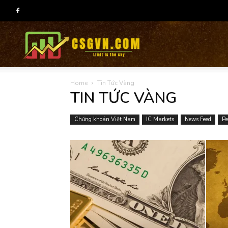
CSG
Home
Tin Tức Vàng
group
TIN TỨC VÀNG
Chứng khoán Việt Nam
IC Markets
News Feed
Pe