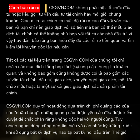
Cảnh báo rủi ro:
CSGVN.COM không phải một tổ chức đầu
tư hoặc kêu gọi, tư vấn đầu tư tài chính hay môi giới chứng
khoán. Giao dịch tài chính có mức độ rủi ro cao đối với vốn của
bạn và bạn chỉ nên giao dịch với số tiền mà bạn có thể mất. Giao
dịch tài chính có thể không phù hợp với tất cả các nhà đầu tư, vì
vậy hãy đảm bảo rằng bạn hiểu đầy đủ các rủi ro liên quan và tìm
kiếm lời khuyên độc lập nếu cần.
Tất cả các tài liệu trên trang CSGVN.COM của chúng tôi chỉ
nhằm các mục đích tổng hợp tài liệu/cung cấp thông tin khách
quan, và không bao gồm cũng không được coi là bao gồm các
tư vấn tài chính, đầu tư, giao dịch, khuyến nghị giao dịch, một lời
chào mời, hoặc là một sự xúi giục giao dịch các sản phẩm tài
chính.
CSGVN.COM duy trì hoạt động dựa trên chi phí quảng cáo của
các "nhãn hàng"; những quảng cáo được yêu cầu đều được kiểm
duyệt để chắc chắn rằng không độc hại với người dùng. Tuy
nhiên người dùng cũng nên tìm hiểu và cân nhắc kỹ lưỡng trước
khi sử dụng bất kỳ dịch vụ nào tại bất kỳ nơi đâu trên Thế giới.