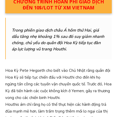
CHƯƠNG TRÌNH HOÀN PHÍ GIAO DỊCH
ĐẾN 10$/LOT TỪ XM VIETNAM
Trong phiên giao dịch châu Á hôm thứ Hai, giá
dầu tăng nhẹ khoảng 1%
sau đó suy giảm nhanh
chóng
, chủ yếu do quân đội Hoa Kỳ tiếp tục đàn
áp lực lượng vũ trang Houthi.
Hoa Kỳ Pete Hegseth cho biết vào Chủ Nhật rằng quân đội
Hoa Kỳ sẽ tiếp tục chiến đấu với Houthi cho đến khi họ
ngừng tấn công các tuyến vận chuyển quốc tế. Trước đó, Hoa
Kỳ đã tiến hành các cuộc không kích ở Yemen, gây ra thương
vong cho các chiến binh Houthi.
Houthis ám chỉ rằng họ có thể thực hiện các hành động trả
đũa mạnh mẽ hơn, làm trầm trọng thêm mối lo ngại của thị