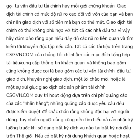
gọi, tư vấn đầu tư tài chính hay môi giới chứng khoán. Giao
dịch tài chính có mức độ rủi ro cao đối với vốn của bạn và bạn
chỉ nên giao dịch với số tiền mà bạn có thể mất. Giao dịch tài
chính có thể không phù hợp với tất cả các nhà đầu tư, vì vậy
hãy đảm bảo rằng bạn hiểu đầy đủ các rủi ro liên quan và tìm
kiếm lời khuyên độc lập nếu cần. Tất cả các tài liệu trên trang
CSGVN.COM của chúng tôi chỉ nhằm các mục đích tổng hợp
tài liệu/cung cấp thông tin khách quan, và không bao gồm
cũng không được coi là bao gồm các tư vấn tài chính, đầu tư,
giao dịch, khuyến nghị giao dịch, một lời chào mời, hoặc là
một sự xúi giục giao dịch các sản phẩm tài chính.
CSGVN.COM duy trì hoạt động dựa trên chi phí quảng cáo
của các "nhãn hàng"; những quảng cáo được yêu cầu đều
được kiểm duyệt để chắc chắn rằng không độc hại với người
dùng. Tuy nhiên người dùng cũng nên tìm hiểu và cân nhắc kỹ
lưỡng trước khi sử dụng bất kỳ dịch vụ nào tại bất kỳ nơi đâu
trên Thế giới. Nếu có bất kỳ nội dung khách quan hoặc hoạt