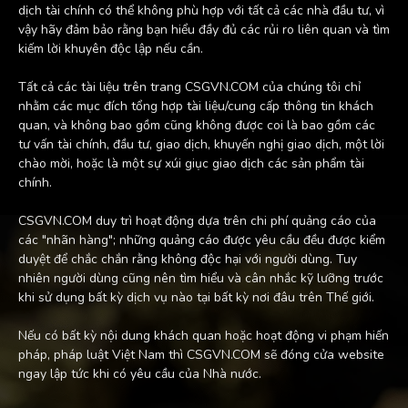
dịch tài chính có thể không phù hợp với tất cả các nhà đầu tư, vì
vậy hãy đảm bảo rằng bạn hiểu đầy đủ các rủi ro liên quan và tìm
kiếm lời khuyên độc lập nếu cần.
Tất cả các tài liệu trên trang CSGVN.COM của chúng tôi chỉ
nhằm các mục đích tổng hợp tài liệu/cung cấp thông tin khách
quan, và không bao gồm cũng không được coi là bao gồm các
tư vấn tài chính, đầu tư, giao dịch, khuyến nghị giao dịch, một lời
chào mời, hoặc là một sự xúi giục giao dịch các sản phẩm tài
chính.
CSGVN.COM duy trì hoạt động dựa trên chi phí quảng cáo của
các "nhãn hàng"; những quảng cáo được yêu cầu đều được kiểm
duyệt để chắc chắn rằng không độc hại với người dùng. Tuy
nhiên người dùng cũng nên tìm hiểu và cân nhắc kỹ lưỡng trước
khi sử dụng bất kỳ dịch vụ nào tại bất kỳ nơi đâu trên Thế giới.
Nếu có bất kỳ nội dung khách quan hoặc hoạt động vi phạm hiến
pháp, pháp luật Việt Nam thì CSGVN.COM sẽ đóng cửa website
ngay lập tức khi có yêu cầu của Nhà nước.