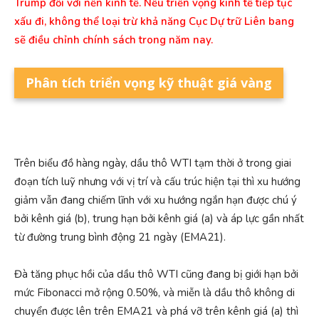
Trump đối với nền kinh tế. Nếu triển vọng kinh tế tiếp tục
xấu đi, không thể loại trừ khả năng Cục Dự trữ Liên bang
sẽ điều chỉnh chính sách trong năm nay.
Phân tích triển vọng kỹ thuật giá vàng
Trên biểu đồ hàng ngày, dầu thô WTI tạm thời ở trong giai
đoạn tích luỹ nhưng với vị trí và cấu trúc hiện tại thì xu hướng
giảm vẫn đang chiếm lĩnh với xu hướng ngắn hạn được chú ý
bởi kênh giá (b), trung hạn bởi kênh giá (a) và áp lực gần nhất
từ đường trung bình động 21 ngày (EMA21).
Đà tăng phục hồi của dầu thô WTI cũng đang bị giới hạn bởi
mức Fibonacci mở rộng 0.50%, và miễn là dầu thô không di
chuyển được lên trên EMA21 và phá vỡ trên kênh giá (a) thì