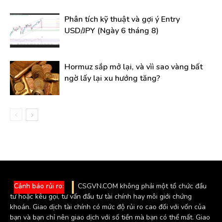
Phân tích kỹ thuật và gợi ý Entry
USD/JPY (Ngày 6 tháng 8)
Hormuz sắp mở lại, và vìì sao vàng bất
ngờ lấy lại xu hướng tăng?
Cảnh báo rủi ro:
CSGVN.COM không phải một tổ chức đầu
tư hoặc kêu gọi, tư vấn đầu tư tài chính hay môi giới chứng
khoán. Giao dịch tài chính có mức độ rủi ro cao đối với vốn của
bạn và bạn chỉ nên giao dịch với số tiền mà bạn có thể mất. Giao