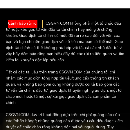
Cảnh báo rủi ro:
CSGVN.COM không phải một tổ chức đầu
tư hoặc kêu gọi, tư vấn đầu tư tài chính hay môi giới chứng
khoán. Giao dịch tài chính có mức độ rủi ro cao đối với vốn của
bạn và bạn chỉ nên giao dịch với số tiền mà bạn có thể mất. Giao
dịch tài chính có thể không phù hợp với tất cả các nhà đầu tư, vì
vậy hãy đảm bảo rằng bạn hiểu đầy đủ các rủi ro liên quan và tìm
kiếm lời khuyên độc lập nếu cần.
Tất cả các tài liệu trên trang CSGVN.COM của chúng tôi chỉ
nhằm các mục đích tổng hợp tài liệu/cung cấp thông tin khách
quan, và không bao gồm cũng không được coi là bao gồm các
tư vấn tài chính, đầu tư, giao dịch, khuyến nghị giao dịch, một lời
chào mời, hoặc là một sự xúi giục giao dịch các sản phẩm tài
chính.
CSGVN.COM duy trì hoạt động dựa trên chi phí quảng cáo của
các "nhãn hàng"; những quảng cáo được yêu cầu đều được kiểm
duyệt để chắc chắn rằng không độc hại với người dùng. Tuy