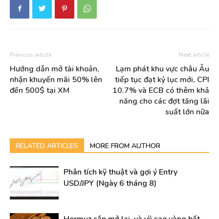
Previous article
Next article
Hướng dẫn mở tài khoản,
Lạm phát khu vực châu Âu
nhận khuyến mãi 50% lên
tiếp tục đạt kỷ lục mới, CPI
đến 500$ tại XM
10.7% và ECB có thêm khả
năng cho các đợt tăng lãi
suất lớn nữa
RELATED ARTICLES
MORE FROM AUTHOR
Phân tích kỹ thuật và gợi ý Entry
USD/JPY (Ngày 6 tháng 8)
Hormuz sắp mở lại, và vìì sao vàng bất