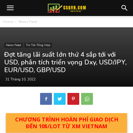
Home
News Feed
News Feed
Tin Tức Tổng Hợp
Đợt tăng lãi suất lớn thứ 4 sắp tới với
USD, phân tích triển vọng Dxy, USD/JPY,
EUR/USD, GBP/USD
31 Tháng 10, 2022
CHƯƠNG TRÌNH HOÀN PHÍ GIAO DỊCH
ĐẾN 10$/LOT TỪ XM VIETNAM