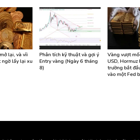
ở lại, và vìì
Phân tích kỹ thuật và gợi ý
Vàng vượt mố
 ngờ lấy lại xu
Entry vàng (Ngày 6 tháng
USD, Hormuz h
8)
trường bắt đầ
vào một Fed b