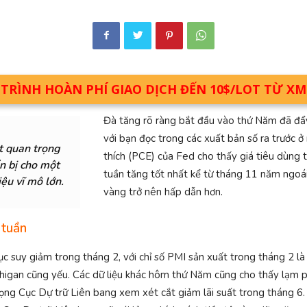
RÌNH HOÀN PHÍ GIAO DỊCH ĐẾN 10$/LOT TỪ X
Đà tăng rõ ràng bắt đầu vào thứ Năm đã đẩy
với bạn đọc trong các xuất bản số ra trước
t quan trọng
thích (PCE) của Fed cho thấy giá tiêu dùng 
n bị cho một
tuần tăng tốt nhất kể từ tháng 11 năm ngoái,
iệu vĩ mô lớn.
vàng trở nên hấp dẫn hơn.
 tuần
c suy giảm trong tháng 2, với chỉ số PMI sản xuất trong tháng 2 là 
ichigan cũng yếu. Các dữ liệu khác hôm thứ Năm cũng cho thấy lạm
ọng Cục Dự trữ Liên bang xem xét cắt giảm lãi suất trong tháng 6.