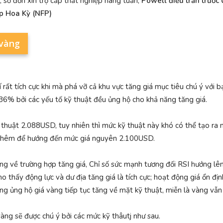
 số đơn xin trợ cấp thất nghiệp hàng tuần;
Powell điều trần trướ
p Hoa Kỳ (NFP)
 vàng
 rất tích cực khi mà phá vỡ cả khu vực tăng giá mục tiêu chú ý với b
36% bởi các yếu tố kỹ thuật đều ủng hộ cho khả năng tăng giá.
ỹ thuật 2.088USD, tuy nhiên thì mức kỹ thuật này khó có thể tạo ra
ng thêm để hướng đến mức giá nguyên 2.100USD.
ng về trường hợp tăng giá, Chỉ số sức mạnh tương đối RSI hướng l
o thấy động lực và dư địa tăng giá là tích cực; hoạt động giá ổn đ
g ủng hộ giá vàng tiếp tục tăng về mặt kỹ thuật, miễn là vàng vẫn
àng sẽ được chú ý bởi các mức kỹ thâutj như sau.