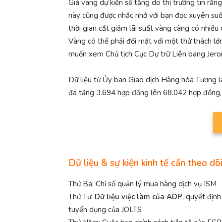
Giá vàng dự kiến sẽ tăng do thị trường tin rằn
này cũng được nhắc nhở với bạn đọc xuyên suốt
thời gian cắt giảm lãi suất vàng càng có nhiều 
Vàng có thể phải đối mặt với một thử thách lớn
muốn xem Chủ tịch Cục Dự trữ Liên bang Jerom
Dữ liệu từ Ủy ban Giao dịch Hàng hóa Tương 
đã tăng 3.694 hợp đồng lên 68.042 hợp đồng,
Dữ liệu & sự kiện kinh tế cần theo dõi
Thứ Ba: Chỉ số quản lý mua hàng dịch vụ ISM
Thứ Tư:
Dữ liệu việc làm của ADP
, quyết địn
tuyển dụng của JOLTS