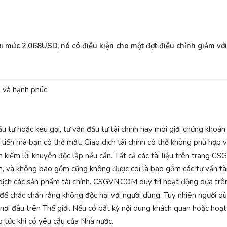
 mức 2.068USD, nó có điều kiện cho một đợt điều chỉnh giảm vớ
ả và hạnh phúc
 hoặc kêu gọi, tư vấn đầu tư tài chính hay môi giới chứng khoán. G
ố tiền mà bạn có thể mất. Giao dịch tài chính có thể không phù hợp 
ìm kiếm lời khuyên độc lập nếu cần. Tất cả các tài liệu trên trang
n, và không bao gồm cũng không được coi là bao gồm các tư vấn tài c
o dịch các sản phẩm tài chính. CSGVN.COM duy trì hoạt động dựa trê
ể chắc chắn rằng không độc hại với người dùng. Tuy nhiên người dù
kỳ nơi đâu trên Thế giới. Nếu có bất kỳ nội dung khách quan hoặc ho
tức khi có yêu cầu của Nhà nước.