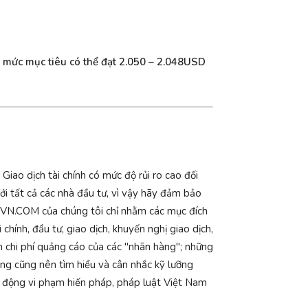
i mức mục tiêu có thể đạt 2.050 – 2.048USD
iao dịch tài chính có mức độ rủi ro cao đối
với tất cả các nhà đầu tư, vì vậy hãy đảm bảo
 CSGVN.COM của chúng tôi chỉ nhằm các mục đích
hính, đầu tư, giao dịch, khuyến nghị giao dịch,
n chi phí quảng cáo của các "nhãn hàng"; những
ng cũng nên tìm hiểu và cân nhắc kỹ lưỡng
ạt động vi phạm hiến pháp, pháp luật Việt Nam