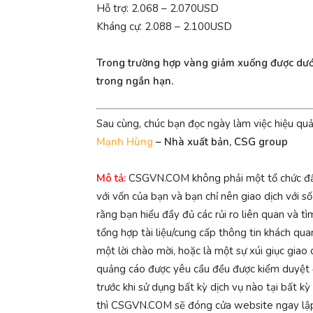
Hỗ trợ: 2.068 – 2.070USD
Kháng cự: 2.088 – 2.100USD
Trong trường hợp vàng giảm xuống được dưới
trong ngắn hạn.
Sau cùng, chúc bạn đọc ngày làm việc hiệu qu
Mạnh Hùng
– Nhà xuất bản, CSG group
Mô tả:
CSGVN.COM không phải một tổ chức đầu tư
với vốn của bạn và bạn chỉ nên giao dịch với s
rằng bạn hiểu đầy đủ các rủi ro liên quan và t
tổng hợp tài liệu/cung cấp thông tin khách qua
một lời chào mời, hoặc là một sự xúi giục gia
quảng cáo được yêu cầu đều được kiểm duyệt đ
trước khi sử dụng bất kỳ dịch vụ nào tại bất 
thì CSGVN.COM sẽ đóng cửa website ngay lập 