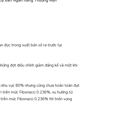
c Ủy ban Ngân hàng Thượng viện
ạn đọc trong xuất bản số ra trước tại
 những đợt điều chỉnh giảm đáng kể và một khi
ên khu vực 80% nhưng cũng chưa hoàn toàn đạt
ịnh trên mức Fibonacci 0.236%, xu hướng từ
 trên mức Fibonacci 0.236% thì triển vọng