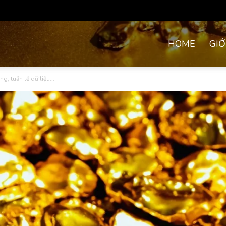
HOME
GIỚ
, tuần lễ dữ liệu...