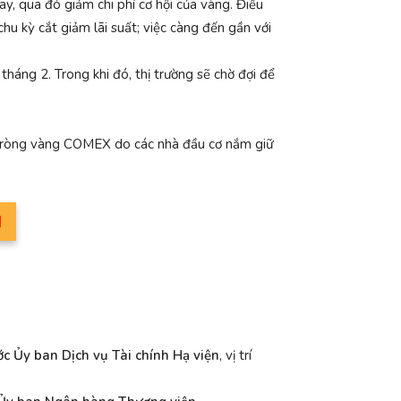
ay, qua đó giảm chi phí cơ hội của vàng. Điều
u kỳ cắt giảm lãi suất; việc càng đến gần với
háng 2. Trong khi đó, thị trường sẽ chờ đợi để
ua ròng vàng COMEX do các nhà đầu cơ nắm giữ
M
ớc Ủy ban Dịch vụ Tài chính Hạ viện
, vị trí