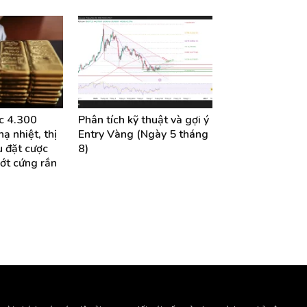
c 4.300
Phân tích kỹ thuật và gợi ý
ạ nhiệt, thị
Entry Vàng (Ngày 5 tháng
u đặt cược
8)
ớt cứng rắn