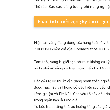
Thứ Năm: Cuộc họp chính sách tiền tệ của ECB,
Thứ sáu:
Báo cáo bảng lương phi nông nghiệ
Phân tích triển vọng kỹ thuật giá
Hiện tại, vàng đang đóng cửa hàng tuần ở vị trí
2.068USD điểm giá của Fibonacci thoái lui 0.2
Tạm thời, vàng bị giới hạn bởi mức kháng cự k
nó bị phá vỡ vàng có triển vọng tiếp tục tă
Các yếu tố kỹ thuật vẫn đang hoàn toàn nghiê
được mức này và không có dấu hiệu suy yếu, ch
kênh giá (a) và EMA21. Các yếu tố này đều đan
trong ngắn hạn là tăng giá.
Từ bức tranh tổng thể, xu hướng tăng của giá v