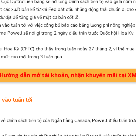
g Cục Dự trữ Liên bang sẽ nới lỏng chính sách tiền tệ vào giữa năm n
 các xuất bản kể từ khi Fed bắt đầu những động thái chuẩn bị cho ch
dư địa để tăng giá về mặt cơ bản cốt lõi.
 vào tuần tới với việc công bố báo cáo bảng lương phi nông nghiệp t
e Powell sẽ nói gì trong 2 ngày điều trần trước Quốc hội Hoa Kỳ.
lai Hoa Kỳ (CFTC) cho thấy trong tuần ngày 27 tháng 2, vị thế m
 mức cao mới trong 3 tuần qua.
Hướng dẫn mở tài khoản, nhận khuyến mãi tại X
 vào tuần tới
h về chính sách tiền tệ của Ngân hàng Canada,
Powell điều trần trư