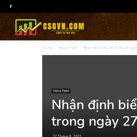
CSG
Home
News Feed
Nhận định biểu đồ kỹ thuật ngắ
group
News Feed
Nhận định biể
trong ngày 27
27 Tháng 9, 2021