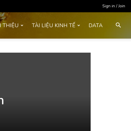
Sign in / Join
I THIỆU
TÀI LIỆU KINH TẾ
DATA
n