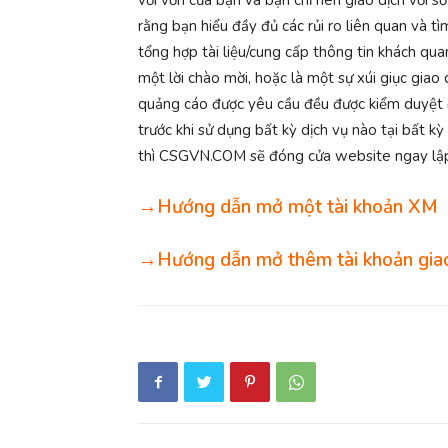
với vốn của bạn và bạn chỉ nên giao dịch với s
rằng bạn hiểu đầy đủ các rủi ro liên quan và t
tổng hợp tài liệu/cung cấp thông tin khách qua
một lời chào mời, hoặc là một sự xúi giục gia
quảng cáo được yêu cầu đều được kiểm duyệt đ
trước khi sử dụng bất kỳ dịch vụ nào tại bất 
thì CSGVN.COM sẽ đóng cửa website ngay lập 
→Hướng dẫn mở một tài khoản XM
→Hướng dẫn mở thêm tài khoản giao