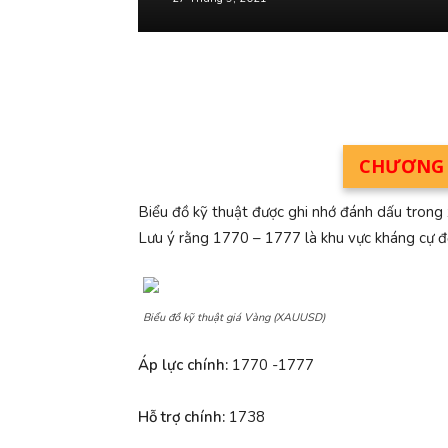
CHƯƠNG T
Biểu đồ kỹ thuật được ghi nhớ đánh dấu trong
Lưu ý rằng 1770 – 1777 là khu vực kháng cự để 
Biểu đồ kỹ thuật giá Vàng (XAUUSD)
Áp lực chính:
1770 -1777
Hỗ trợ chính:
1738