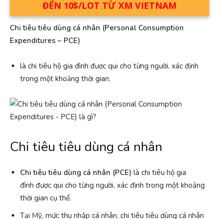
ĐẾN 10$/LOT TỪ XM VIETNAM
Chi tiêu tiêu dùng cá nhân (Personal Consumption
Expenditures – PCE)
là chi tiêu hộ gia đình được qui cho từng người, xác định
trong một khoảng thời gian.
Chi tiêu tiêu dùng cá nhân
Chi tiêu tiêu dùng cá nhân (PCE)
là chi tiêu hộ gia
đình được qui cho từng người, xác định trong một khoảng
thời gian cụ thể.
Tại Mỹ, mức thu nhập cá nhân, chi tiêu tiêu dùng cá nhân