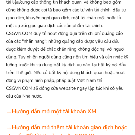
tài liệu/cung cấp thông tin khách quan, và không bao gồm
cũng không được coi là bao gồm các tư vấn tài chính, đầu tư,
giao dịch, khuyến nghị giao dịch, một lời chào mời, hoặc là
một sự xúi giục giao dịch các sản phẩm tài chính.
CSGVN.COM duy trì hoạt động dựa trên chi phí quảng cáo
của các "nhãn hàng"; những quảng cáo được yêu cầu đều
được kiểm duyệt để chắc chắn rằng không độc hại với người
dùng. Tuy nhiên người dùng cũng nên tìm hiểu và cân nhắc kỹ
lưỡng trước khi sử dụng bất kỳ dịch vụ nào tại bất kỳ nơi đâu
trên Thế giới. Nếu có bất kỳ nội dung khách quan hoặc hoạt
động vi phạm hiến pháp, pháp luật Việt Nam thì
CSGVN.COM sẽ đóng cửa website ngay lập tức khi có yêu
cầu của Nhà nước.
→Hướng dẫn mở một tài khoản XM
→Hướng dẫn mở thêm tài khoản giao dịch hoặc