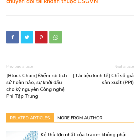
chuyển đổi tài khoản thuộc CSGVN
Previous article
Next article
[Block Chain] Điểm rơi lịch
[Tài liệu kinh tế] Chỉ số giá
sử hoàn hảo, sự khởi đầu
sản xuất (PPI)
cho kỷ nguyên Công nghệ
Phi Tập Trung
RELATED ARTICLES
MORE FROM AUTHOR
Kẻ thù lớn nhất của trader không phải