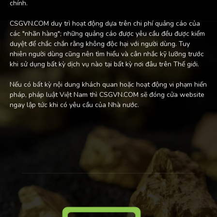
chính.
CSGVN.COM duy trì hoạt động dựa trên chi phí quảng cáo của
các "nhãn hàng"; những quảng cáo được yêu cầu đều được kiểm
duyệt để chắc chắn rằng không độc hại với người dùng. Tuy
nhiên người dùng cũng nên tìm hiểu và cân nhắc kỹ lưỡng trước
khi sử dụng bất kỳ dịch vụ nào tại bất kỳ nơi đâu trên Thế giới.
Nếu có bất kỳ nội dung khách quan hoặc hoạt động vi phạm hiến
pháp, pháp luật Việt Nam thì CSGVN.COM sẽ đóng cửa website
ngay lập tức khi có yêu cầu của Nhà nước.