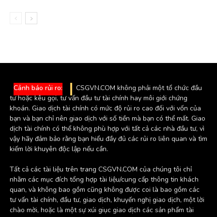
Cảnh báo rủi ro:
CSGVN.COM không phải một tổ chức đầu
tư hoặc kêu gọi, tư vấn đầu tư tài chính hay môi giới chứng
khoán. Giao dịch tài chính có mức độ rủi ro cao đối với vốn của
bạn và bạn chỉ nên giao dịch với số tiền mà bạn có thể mất. Giao
dịch tài chính có thể không phù hợp với tất cả các nhà đầu tư, vì
vậy hãy đảm bảo rằng bạn hiểu đầy đủ các rủi ro liên quan và tìm
kiếm lời khuyên độc lập nếu cần.
Tất cả các tài liệu trên trang CSGVN.COM của chúng tôi chỉ
nhằm các mục đích tổng hợp tài liệu/cung cấp thông tin khách
quan, và không bao gồm cũng không được coi là bao gồm các
tư vấn tài chính, đầu tư, giao dịch, khuyến nghị giao dịch, một lời
chào mời, hoặc là một sự xúi giục giao dịch các sản phẩm tài