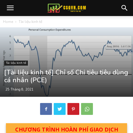
Home
Tài liệu kinh tế
Tài liệu kinh tế
[Tài liệu kinh tế] Chỉ số Chi tiêu tiêu dùng
cá nhân (PCE)
25 Tháng 8, 2021
CHƯƠNG TRÌNH HOÀN PHÍ GIAO DỊCH