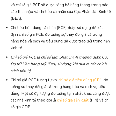
và chỉ số giá PCE sẽ được công bố hàng tháng trong báo
cáo thu nhập và chi tiêu cá nhân của Cục Phân tích Kinh tế
(BEA).
Chi tiêu tiêu dùng cá nhân (PCE) được sử dụng để xác
định chỉ số giá PCE, đo lường sự thay đổi giá cả trong
hàng hóa và dịch vụ tiêu dùng đã được trao đổi trong nền
kinh tế.
Chỉ số giá PCE là chỉ số lạm phát chính thường được Cục
Dự trữ Liên bang Mỹ (Fed) sử dụng khi đưa ra các chính
sách tiền tệ.
Chỉ số giá PCE tương tự với
chỉ số giá tiêu dùng (CPI)
, đo
lường sự thay đổi giá cả trong hàng hóa và dịch vụ tiêu
dùng. Một số đại lượng đo lường lạm phát khác cũng được
các nhà kinh tế theo dõi là
chỉ số giá sản xuất
(PPI) và chỉ
số giá GDP.