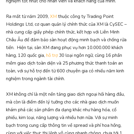
nghiệm tốt nhất cho nhân viên và khách hàng của mình.
Ra mắt từ năm 2009,
XM
thuộc công ty Trading Point
Holdings Ltd, cơ quan quản lý chính thức của XM là CySEC –
nhà cung cấp giấy phép chính thức, kết hợp với Liên Minh
Châu Âu để đảm bảo sàn hoạt động minh bạch và chống rửa
tiền. Hiện tại, sàn XM đang phục vụ hơn 10.000.000 khách
hàng, 120 quốc gia,
hỗ trợ
30 loại ngôn ngữ, cùng 16 phần
mềm giao dịch toàn diện và 25 phương thức thanh toán an
toàn, với sự hỗ trợ đến từ 600 chuyên gia có nhiều năm kinh
nghiệm trong ngành tài chính.
XM không chỉ là một nền tảng giao dịch ngoại hối hàng đầu,
mà còn là điểm đến lý tưởng cho các nhà giao dịch muốn
khám phá các sản phẩm đa dạng khác như hàng hóa, cổ
phiếu, kim loại, năng lượng và nhiều hơn nữa. Với sự minh
bạch trong cung cấp thông tin về spread và phí hoa hồng,
cùng với việc thực thi lệnh vô cùng nhanh chóng, chưa tới 1