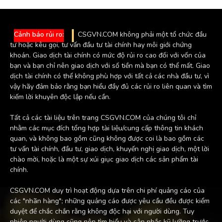
Cảnh báo rủi ro:
CSGVN.COM không phải một tổ chức đầu
tư hoặc kêu gọi, tư vấn đầu tư tài chính hay môi giới chứng
khoán. Giao dịch tài chính có mức độ rủi ro cao đối với vốn của
bạn và bạn chỉ nên giao dịch với số tiền mà bạn có thể mất. Giao
dịch tài chính có thể không phù hợp với tất cả các nhà đầu tư, vì
vậy hãy đảm bảo rằng bạn hiểu đầy đủ các rủi ro liên quan và tìm
kiếm lời khuyên độc lập nếu cần.
Tất cả các tài liệu trên trang CSGVN.COM của chúng tôi chỉ
nhằm các mục đích tổng hợp tài liệu/cung cấp thông tin khách
quan, và không bao gồm cũng không được coi là bao gồm các
tư vấn tài chính, đầu tư, giao dịch, khuyến nghị giao dịch, một lời
chào mời, hoặc là một sự xúi giục giao dịch các sản phẩm tài
chính.
CSGVN.COM duy trì hoạt động dựa trên chi phí quảng cáo của
các "nhãn hàng"; những quảng cáo được yêu cầu đều được kiểm
duyệt để chắc chắn rằng không độc hại với người dùng. Tuy
nhiên người dùng cũng nên tìm hiểu và cân nhắc kỹ lưỡng trước