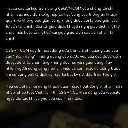
Tất cả các tài liệu trên trang CSGVN.COM của chúng tôi chỉ
nhằm các mục đích tổng hợp tài liệu/cung cấp thông tin khách
quan, và không bao gồm cũng không được coi là bao gồm các
tư vấn tài chính, đầu tư, giao dịch, khuyến nghị giao dịch, một lời
chào mời, hoặc là một sự xúi giục giao dịch các sản phẩm tài
chính.
CSGVN.COM duy trì hoạt động dựa trên chi phí quảng cáo của
các "nhãn hàng"; những quảng cáo được yêu cầu đều được kiểm
duyệt để chắc chắn rằng không độc hại với người dùng. Tuy
nhiên người dùng cũng nên tìm hiểu và cân nhắc kỹ lưỡng trước
khi sử dụng bất kỳ dịch vụ nào tại bất kỳ nơi đâu trên Thế giới.
Nếu có bất kỳ nội dung khách quan hoặc hoạt động vi phạm hiến
pháp, pháp luật Việt Nam thì CSGVN.COM sẽ đóng cửa website
ngay lập tức khi có yêu cầu của Nhà nước.