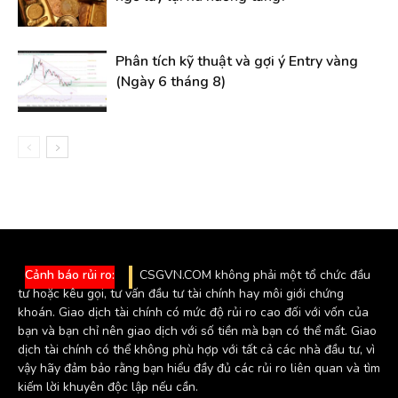
Phân tích kỹ thuật và gợi ý Entry vàng
(Ngày 6 tháng 8)
Cảnh báo rủi ro:
CSGVN.COM không phải một tổ chức đầu
tư hoặc kêu gọi, tư vấn đầu tư tài chính hay môi giới chứng
khoán. Giao dịch tài chính có mức độ rủi ro cao đối với vốn của
bạn và bạn chỉ nên giao dịch với số tiền mà bạn có thể mất. Giao
dịch tài chính có thể không phù hợp với tất cả các nhà đầu tư, vì
vậy hãy đảm bảo rằng bạn hiểu đầy đủ các rủi ro liên quan và tìm
kiếm lời khuyên độc lập nếu cần.