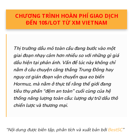
CHƯƠNG TRÌNH HOÀN PHÍ GIAO DỊCH
ĐẾN 10$/LOT TỪ XM VIETNAM
Thị trường dầu mỏ toàn cầu đang bước vào một
giai đoạn nhạy cảm hơn nhiều so với những gì giá
dầu hiện tại phản ánh. Vấn đề lúc này không chỉ
nằm ở câu chuyện căng thẳng Trung Đông hay
nguy cơ gián đoạn vận chuyển qua eo biển
Hormuz, mà nằm ở thực tế rằng thế giới đang
tiêu thụ phần “đệm an toàn” cuối cùng của hệ
thống năng lượng toàn cầu: lượng dự trữ dầu thô
chiến lược và thương mại.
“Nội dung được biên tập, phân tích và xuất bản bởi
BestSC
”