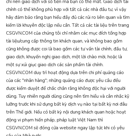
chỉ nên giao dịch với số tiền mà bạn có thể mất. Giao dịch tài
chính có thể không phù hợp với tất cả các nhà đầu tư, vì vậy
hãy đảm bảo rằng bạn hiểu đầy đủ các rủi ro liên quan và tìm
kiếm lời khuyên độc lập nếu cần. Tất cả các tài liệu trên trang
CSGVN.COM của chúng tôi chỉ nhằm các mục đích tổng hợp
tài liệu/cung cấp thông tin khách quan, và không bao gồm
cũng không được coi là bao gồm các tư vấn tài chính, đầu tư,
giao dịch, khuyến nghị giao dịch, một lời chào mời, hoặc là
một sự xúi giục giao dịch các sản phẩm tài chính.
CSGVN.COM duy trì hoạt động dựa trên chi phí quảng cáo
của các "nhãn hàng"; những quảng cáo được yêu cầu đều
được kiểm duyệt để chắc chắn rằng không độc hại với người
dùng. Tuy nhiên người dùng cũng nên tìm hiểu và cân nhắc kỹ
lưỡng trước khi sử dụng bất kỳ dịch vụ nào tại bất kỳ nơi đâu
trên Thế giới. Nếu có bất kỳ nội dung khách quan hoặc hoạt
động vi phạm hiến pháp, pháp luật Việt Nam thì
CSGVN.COM sẽ đóng cửa website ngay lập tức khi có yêu
cầu của Nhà nước.