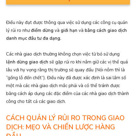
Điều này đạt được thông qua việc sử dụng các công cụ quản
lý rủi ro như
điểm dừng
và
giới hạn
và
bằng cách giao dịch
danh mục đầu tư đa dạng.
Các nhà giao dịch thường không chọn việc từ bỏ sử dụng
lệnh dừng giao dịch
sẽ gặp rủi ro khi nắm giữ các vị thế quá
lâu với hy vọng rằng thị trường sẽ quay đầu (Nói nôm thì là
“gồng lỗ đến chết”). Điều này đã được xác định là sai lầm số
một mà các nhà giao dịch mắc phải và có thể tránh được
bằng cách áp dụng các đặc điểm của các nhà giao dịch thành
công cho tất cả các giao dịch.
CÁCH QUẢN LÝ RỦI RO TRONG GIAO
DỊCH: MẸO VÀ CHIẾN LƯỢC HÀNG