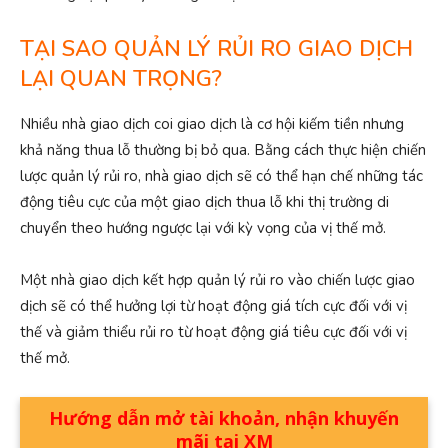
TẠI SAO QUẢN LÝ RỦI RO GIAO DỊCH
LẠI QUAN TRỌNG?
Nhiều nhà giao dịch coi giao dịch là cơ hội kiếm tiền nhưng
khả năng thua lỗ thường bị bỏ qua. Bằng cách thực hiện chiến
lược quản lý rủi ro, nhà giao dịch sẽ có thể hạn chế những tác
động tiêu cực của một giao dịch thua lỗ khi thị trường di
chuyển theo hướng ngược lại với kỳ vọng của vị thế mở.
Một nhà giao dịch kết hợp quản lý rủi ro vào chiến lược giao
dịch sẽ có thể hưởng lợi từ hoạt động giá tích cực đối với vị
thế và giảm thiểu rủi ro từ hoạt động giá tiêu cực đối với vị
thế mở.
Hướng dẫn mở tài khoản, nhận khuyến
mãi tại XM