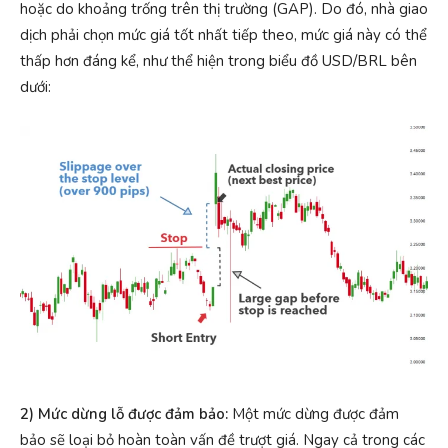
hoặc do khoảng trống trên thị trường (GAP). Do đó, nhà giao
dịch phải chọn mức giá tốt nhất tiếp theo, mức giá này có thể
thấp hơn đáng kể, như thể hiện trong biểu đồ USD/BRL bên
dưới:
2) Mức dừng lỗ được đảm bảo:
Một mức dừng được đảm
bảo sẽ loại bỏ hoàn toàn vấn đề trượt giá. Ngay cả trong các