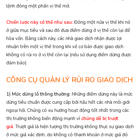
lệnh đóng một phần vị thế mở.
Chiến lược này có thể như sau:
Đóng một nửa vị thế khi nó
ở giữa mục tiêu và sau đó đưa điểm dừng ở vị thế còn lại để
hòa vốn. Bằng cách này, các nhà giao dịch nhận được lợi
nhuận trên một vị thế trong khi về cơ bản được giao dịch
không có rủi ro ở vị thế còn lại (nếu sử dụng điểm dừng được
đảm bảo).
CÔNG CỤ QUẢN LÝ RỦI RO GIAO DỊCH
1) Mức dừng lỗ thông thường:
Những điểm dừng này là mức
dừng tiêu chuẩn được cung cấp bởi hầu hết các nhà môi giới
ngoại hối. Chúng có xu hướng hoạt động tốt nhất trong các
thị trường không biến động mạnh vì
chúng dễ bị trượt
giá
. Trượt giá là hiện tượng thị trường không thực sự giao dịch
ở mức giá xác định, do không có thanh khoản ở mức giá đó