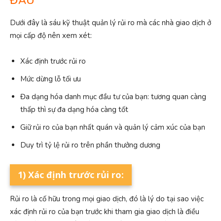
ĐẦU
Dưới đây là sáu kỹ thuật quản lý rủi ro mà các nhà giao dịch ở
mọi cấp độ nên xem xét:
Xác định trước rủi ro
Mức dừng lỗ tối ưu
Đa dạng hóa danh mục đầu tư của bạn: tương quan càng
thấp thì sự đa dạng hóa càng tốt
Giữ rủi ro của bạn nhất quán và quản lý cảm xúc của bạn
Duy trì tỷ lệ rủi ro trên phần thưởng dương
1) Xác định trước rủi ro:
Rủi ro là cố hữu trong mọi giao dịch, đó là lý do tại sao việc
xác định rủi ro của bạn trước khi tham gia giao dịch là điều