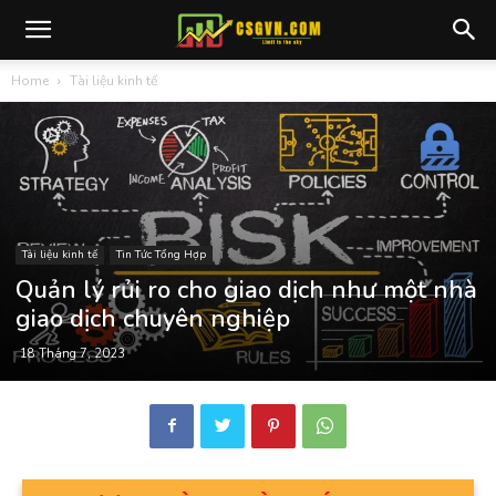
Home
Tài liệu kinh tế
Tài liệu kinh tế
Tin Tức Tổng Hợp
Quản lý rủi ro cho giao dịch như một nhà
giao dịch chuyên nghiệp
18 Tháng 7, 2023