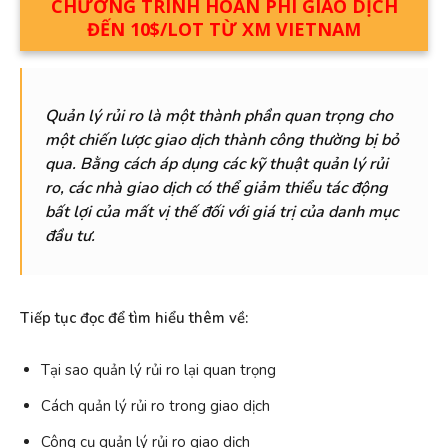
CHƯƠNG TRÌNH HOÀN PHÍ GIAO DỊCH
ĐẾN 10$/LOT TỪ XM VIETNAM
Quản lý rủi ro là một thành phần quan trọng cho
một chiến lược giao dịch thành công thường bị bỏ
qua. Bằng cách áp dụng các kỹ thuật quản lý rủi
ro, các nhà giao dịch có thể giảm thiểu tác động
bất lợi
của
mất vị thế đối với giá trị của danh mục
đầu tư.
Tiếp tục đọc để tìm hiểu thêm về:
Tại sao quản lý rủi ro lại quan trọng
Cách quản lý rủi ro trong giao dịch
Công cụ quản lý rủi ro giao dịch