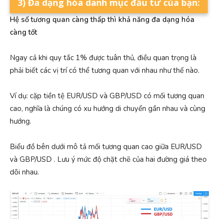
3) Đa dạng hóa danh mục đầu tư của bạn:
Hệ số tương quan càng thấp thì khả năng đa dạng hóa
càng tốt
Ngay cả khi quy tắc 1% được tuân thủ, điều quan trọng là
phải biết các vị trí có thể tương quan với nhau như thế nào.
Ví dụ: cặp tiền tệ EUR/USD và GBP/USD có mối tương quan
cao, nghĩa là chúng có xu hướng di chuyển gần nhau và cùng
hướng.
Biểu đồ bên dưới mô tả mối tương quan cao giữa EUR/USD
và GBP/USD . Lưu ý mức độ chặt chẽ của hai đường giá theo
dõi nhau.