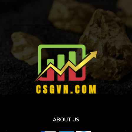
ABOUT US