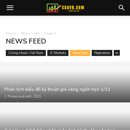
Home
News Feed
Page 3
NEWS FEED
Chứng khoán Việt Nam
IC Markets
News Feed
Peperstone
Phân tích biểu đồ kỹ thuật giá vàng ngắn hạn 1/11
1 Tháng mười một, 2021