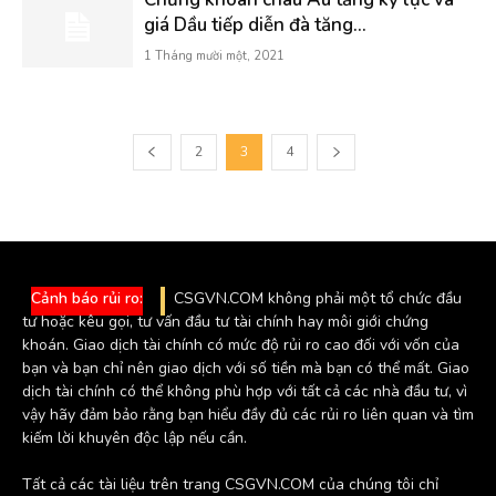
giá Dầu tiếp diễn đà tăng...
1 Tháng mười một, 2021
2
3
4
Cảnh báo rủi ro:
CSGVN.COM không phải một tổ chức đầu
tư hoặc kêu gọi, tư vấn đầu tư tài chính hay môi giới chứng
khoán. Giao dịch tài chính có mức độ rủi ro cao đối với vốn của
bạn và bạn chỉ nên giao dịch với số tiền mà bạn có thể mất. Giao
dịch tài chính có thể không phù hợp với tất cả các nhà đầu tư, vì
vậy hãy đảm bảo rằng bạn hiểu đầy đủ các rủi ro liên quan và tìm
kiếm lời khuyên độc lập nếu cần.
Tất cả các tài liệu trên trang CSGVN.COM của chúng tôi chỉ